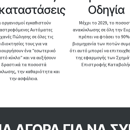
καταστάσεις​
Οδηγία
ι οργανισμοί εγκαθιστούν
Μέχρι το 2029, το ποσοσ
αστρεφόμενες Αυτόματες
ανακύκλωσης σε όλη την Ε
χανές Πώλησης σε όλες τις
πρέπει να φτάσει το 90%
ιδιοκτησίες τους για να
βιομηχανία των ποτών συμ
ιουργήσουν ένα "εσωτερικό
ότι αυτό μπορεί να επιτευχθ
ιστό κύκλο" και να αυξήσουν
της εφαρμογής των Σχημ
δραστικά τα ποσοστά
Επιστροφής Καταβολής
κλωσης, την καθαριότητα και
την ασφάλεια.
ΙΑ ΑΓΟΡΑ ΓΙΑ ΝΑ 