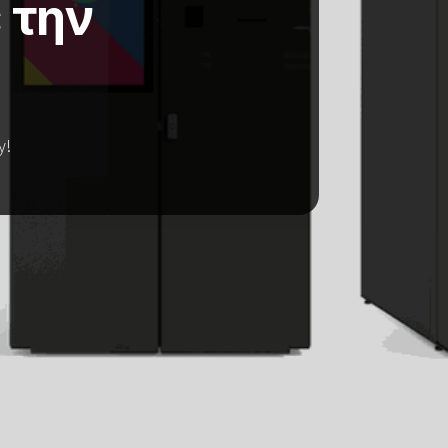
 την
y!