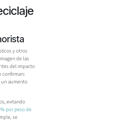
ciclaje
norista
ticos y otros
 imagen de las
ntes del impacto
o confirman:
, un aumento
os, evitando
% por peso de
umple, se