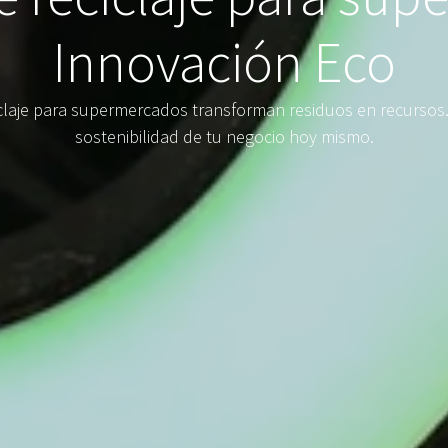
Innovación Eco
laje para supermercados transforman residuos en recursos.
sostenibilidad de tu negocio hoy mismo.