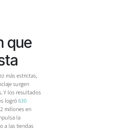
n que
sta
z más estrictas,
iclaje surgen
. Y los resultados
es logró
630
 2 millones en
mpulsa la
o a las tiendas