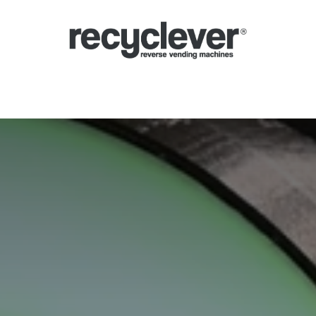
inas de Devolución
Por qué
Sectores
Asociándose
Noticias
P