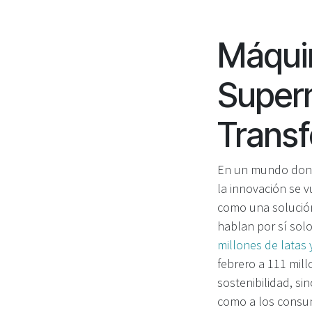
Máquin
Super
Transf
En un mundo donde
la innovación se 
como una solución
hablan por sí sol
millones de latas
febrero a 111 mil
sostenibilidad, s
como a los consu