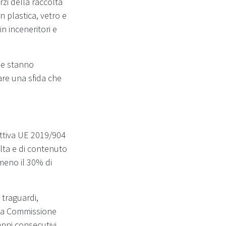
rzi della raccolta
in plastica, vetro e
n inceneritori e
one stanno
are una sfida che
ettiva UE 2019/904
olta e di contenuto
almeno il 30% di
 traguardi,
, la Commissione
nni consecutivi,