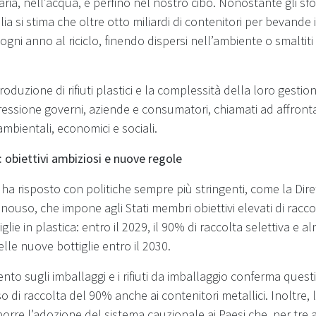
aria, nell’acqua, e perfino nel nostro cibo. Nonostante gli sfo
talia si stima che oltre otto miliardi di contenitori per bevande 
ni anno al riciclo, finendo dispersi nell’ambiente o smaltiti i
roduzione di rifiuti plastici e la complessità della loro gesti
essione governi, aziende e consumatori, chiamati ad affront
ambientali, economici e sociali.
 obiettivi ambiziosi e nuove regole
a risposto con politiche sempre più stringenti, come la Dir
nouso, che impone agli Stati membri obiettivi elevati di racc
tiglie in plastica: entro il 2029, il 90% di raccolta selettiva e 
nelle nuove bottiglie entro il 2030.
to sugli imballaggi e i rifiuti da imballaggio conferma questi
o di raccolta del 90% anche ai contenitori metallici. Inoltre
rre l’adozione del sistema cauzionale ai Paesi che, per tre a