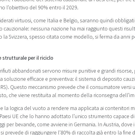
 l’obiettivo del 90% entro il 2029.
derati virtuosi, come Italia e Belgio, saranno quindi obbligat
o cauzionale: nessuna nazione ha mai raggiunto questi risult
 la Svizzera, spesso citata come modello, si ferma da anni 
 strutturale per il riciclo
i rifiuti abbandonati servono misure punitive e grandi risorse, p
 soluzione efficace e preventiva: il sistema di deposito cauz
RS). Questo meccanismo prevede che il consumatore versi u
sto, che viene restituita al momento della riconsegna dell’i
de la logica del vuoto a rendere ma applicata ai contenitori 
 Paesi UE che lo hanno adottato l’unico strumento capace di 
gi per bevande, come avviene in Germania. In Austria, dove i
 si prevede di raggiungere l’80% di raccolta già entro la fine