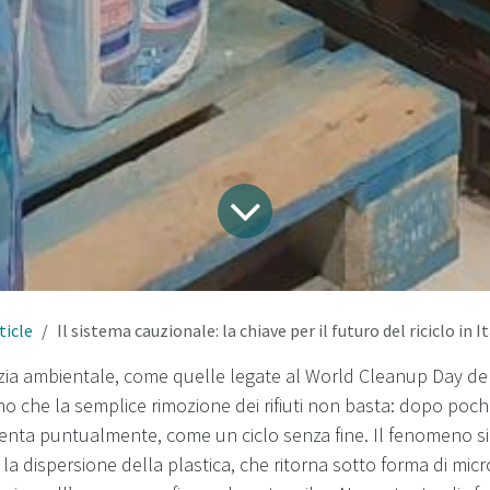
ticle
Il sistema cauzionale: la chiave per il futuro del riciclo in It
ulizia ambientale, come quelle legate al World Cleanup Day de
o che la semplice rimozione dei rifiuti non basta: dopo pochi g
senta puntualmente, come un ciclo senza fine. Il fenomeno s
la dispersione della plastica, che ritorna sotto forma di mic