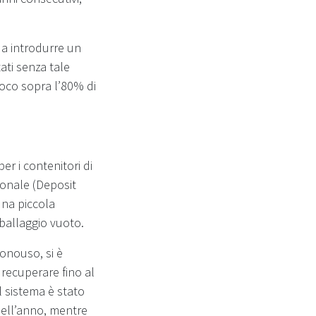
i a introdurre un
ati senza tale
poco sopra l’80% di
er i contenitori di
ionale (Deposit
na piccola
mballaggio vuoto.
monouso, si è
recuperare fino al
l sistema è stato
 dell’anno, mentre