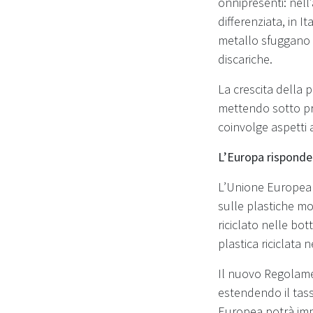
onnipresenti: nell’
differenziata, in I
metallo sfuggano og
discariche.
La crescita della p
mettendo sotto pr
coinvolge aspetti 
L’Europa risponde:
L’Unione Europea h
sulle plastiche mo
riciclato nelle bot
plastica riciclata 
Il nuovo Regolamen
estendendo il tass
Europea potrà impo