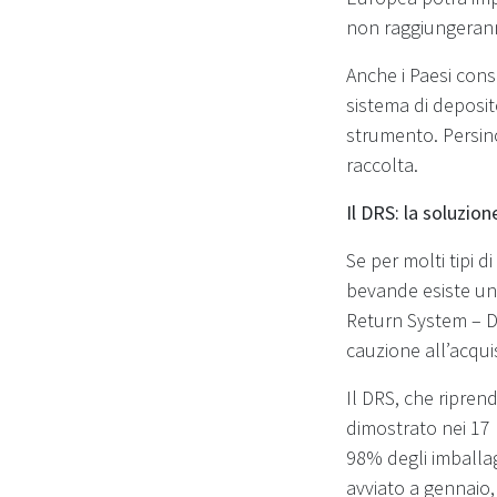
non raggiungeranno
Anche i Paesi consi
sistema di deposit
strumento. Persino
raccolta.
Il DRS: la soluzione
Se per molti tipi d
bevande esiste una
Return System – D
cauzione all’acqui
Il DRS, che ripren
dimostrato nei 17
98% degli imballag
avviato a gennaio,