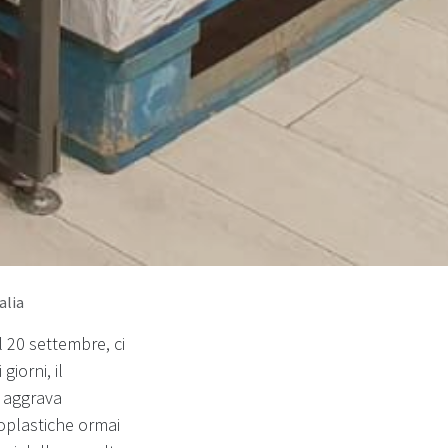
alia
l 20 settembre, ci
iorni, il
i aggrava
roplastiche ormai