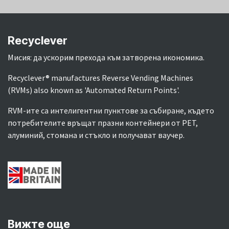
Recyclever
Мисия: да ускорим прехода към затворена икономика.
Recyclever® manufactures Reverse Vending Machines
(RVMs) also known as 'Automated Return Points'.
RVM-ите са интелигентни пунктове за събиране, където
потребителите връщат празни контейнери от PET,
алуминий, стомана и стъкло и получават ваучер.
Вижте още