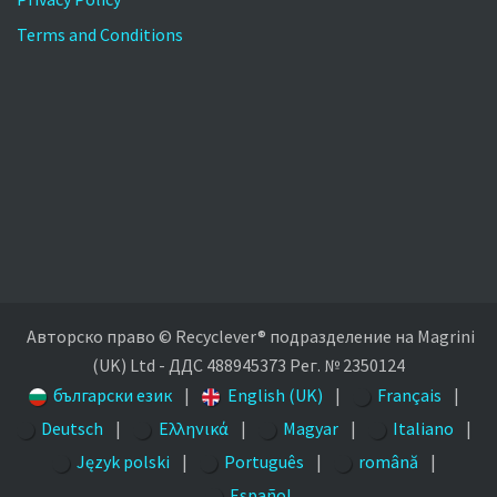
Terms and Conditions
Авторско право © Recyclever® подразделение на Magrini
(UK) Ltd - ДДС 488945373 Рег. № 2350124
български език
|
English (UK)
|
Français
|
Deutsch
|
Ελληνικά
|
Magyar
|
Italiano
|
Język polski
|
Português
|
română
|
Español