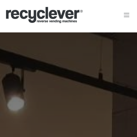
Преминете към съдържание