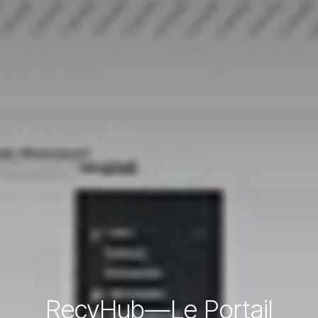
RecyHub—Le Portail