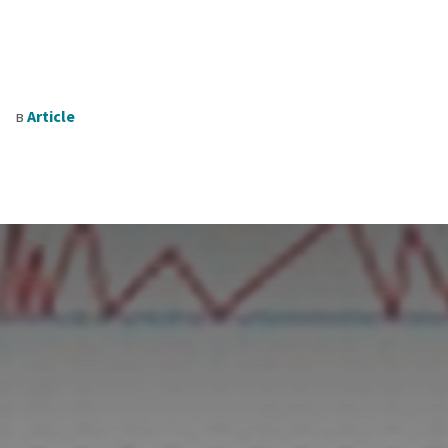
в
Article