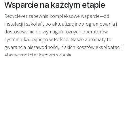
Wsparcie na każdym etapie
Recyclever zapewnia kompleksowe wsparcie—od
instalacji i szkoleń, po aktualizacje oprogramowania i
dostosowanie do wymagań różnych operatorów
systemu kaucyjnego w Polsce. Nasze automaty to
gwarancja niezawodności, niskich kosztów eksploatacji i
elastyczności w każdym sklepie.
Gotowi na październik 2025—i
na przyszłość
Wraz z wdrożeniem DRS w Polsce rośnie
zapotrzebowanie na nowoczesne rozwiązania.
Elastyczne, dwumodowe automaty Recyclever
pozwalają sprostać przepisom, osiągnąć cele
ekologiczne i zapewnić, że Twój biznes jest gotowy na
przyszłość recyklingu.