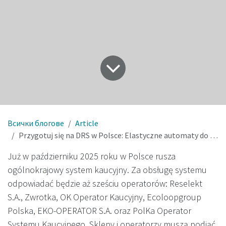
Всички блогове
Article
Przygotuj się na DRS w Polsce: Elastyczne automaty do zbiórki opakowań
Już w październiku 2025 roku w Polsce rusza
ogólnokrajowy system kaucyjny. Za obsługę systemu
odpowiadać będzie aż sześciu operatorów: Reselekt
S.A., Zwrotka, OK Operator Kaucyjny, Ecoloopgroup
Polska, EKO-OPERATOR S.A. oraz PolKa Operator
Systemu Kaucyjnego. Sklepy i operatorzy muszą podjąć