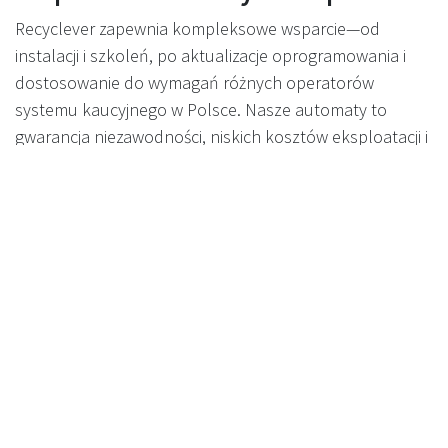
Recyclever zapewnia kompleksowe wsparcie—od
instalacji i szkoleń, po aktualizacje oprogramowania i
dostosowanie do wymagań różnych operatorów
systemu kaucyjnego w Polsce. Nasze automaty to
gwarancja niezawodności, niskich kosztów eksploatacji i
elastyczności w każdym sklepie.
Gotowi na październik 2025—i
na przyszłość
Wraz z wdrożeniem DRS w Polsce rośnie
zapotrzebowanie na nowoczesne rozwiązania.
Elastyczne, dwumodowe automaty Recyclever
pozwalają sprostać przepisom, osiągnąć cele
ekologiczne i zapewnić, że Twój biznes jest gotowy na
przyszłość recyklingu.