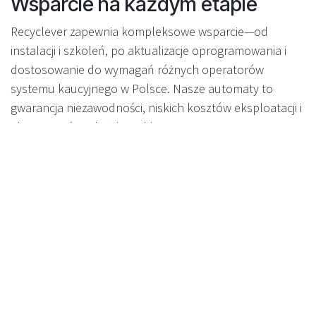
Wsparcie na każdym etapie
Recyclever zapewnia kompleksowe wsparcie—od
instalacji i szkoleń, po aktualizacje oprogramowania i
dostosowanie do wymagań różnych operatorów
systemu kaucyjnego w Polsce. Nasze automaty to
gwarancja niezawodności, niskich kosztów eksploatacji i
elastyczności w każdym sklepie.
Gotowi na październik 2025—i
na przyszłość
Wraz z wdrożeniem DRS w Polsce rośnie
zapotrzebowanie na nowoczesne rozwiązania.
Elastyczne, dwumodowe automaty Recyclever
pozwalają sprostać przepisom, osiągnąć cele
ekologiczne i zapewnić, że Twój biznes jest gotowy na
przyszłość recyklingu.