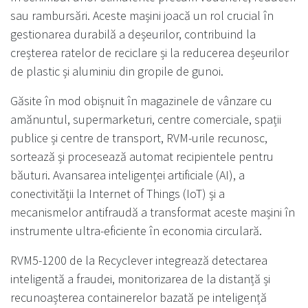
sau rambursări. Aceste mașini joacă un rol crucial în
gestionarea durabilă a deșeurilor, contribuind la
creșterea ratelor de reciclare și la reducerea deșeurilor
de plastic și aluminiu din gropile de gunoi.
Găsite în mod obișnuit în magazinele de vânzare cu
amănuntul, supermarketuri, centre comerciale, spații
publice și centre de transport, RVM-urile recunosc,
sortează și procesează automat recipientele pentru
băuturi. Avansarea inteligenței artificiale (AI), a
conectivității la Internet of Things (IoT) și a
mecanismelor antifraudă a transformat aceste mașini în
instrumente ultra-eficiente în economia circulară.
RVM5-1200 de la Recyclever integrează detectarea
inteligentă a fraudei, monitorizarea de la distanță și
recunoașterea containerelor bazată pe inteligență