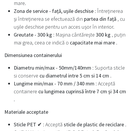
mare.
Zona de service - față, ușile deschise
: Întreținerea
și întreținerea se efectuează din
partea din față
, cu
ușile deschise pentru un acces ușor în interior.
Greutate - 300 kg
: Mașina cântărește
300 kg
, puțin
mai grea, ceea ce indică o
capacitate mai mare
.
Dimensiunea containerului
Diametru min/max - 50mm/140mm
: Suporta sticle
si conserve
cu diametrul intre 5 cm si 14 cm
.
Lungime min/max - 70 mm / 340 mm
: Acceptă
containere
cu lungimea cuprinsă între 7 cm și 34 cm
.
Materiale acceptate
Sticle PET ✔
: Acceptă
sticle de plastic de reciclare
.