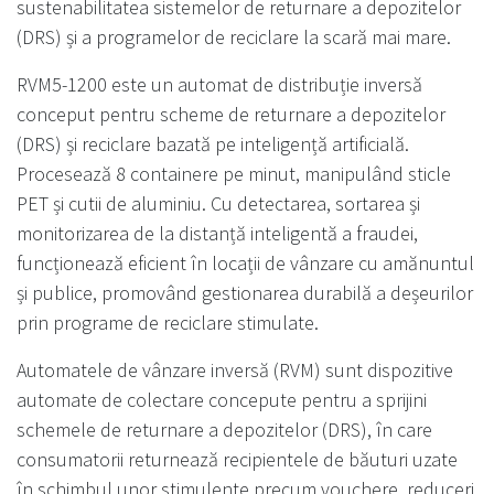
sustenabilitatea sistemelor de returnare a depozitelor
(DRS) și a programelor de reciclare la scară mai mare.
RVM5-1200 este un automat de distribuție inversă
conceput pentru scheme de returnare a depozitelor
(DRS) și reciclare bazată pe inteligență artificială.
Procesează 8 containere pe minut, manipulând sticle
PET și cutii de aluminiu. Cu detectarea, sortarea și
monitorizarea de la distanță inteligentă a fraudei,
funcționează eficient în locații de vânzare cu amănuntul
și publice, promovând gestionarea durabilă a deșeurilor
prin programe de reciclare stimulate.
Automatele de vânzare inversă (RVM) sunt dispozitive
automate de colectare concepute pentru a sprijini
schemele de returnare a depozitelor (DRS), în care
consumatorii returnează recipientele de băuturi uzate
în schimbul unor stimulente precum vouchere, reduceri