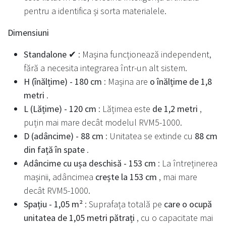
pentru a identifica și sorta materialele.
Dimensiuni
Standalone ✔
: Mașina funcționează independent,
fără a necesita integrarea într-un alt sistem.
H (înălțime) - 180 cm
: Mașina are
o înălțime de 1,8
metri
.
L (Lățime) - 120 cm
: Lățimea este
de 1,2 metri
,
puțin mai mare decât modelul RVM5-1000.
D (adâncime) - 88 cm
: Unitatea se extinde cu
88 cm
din față în spate
.
Adâncime cu ușa deschisă - 153 cm
: La întreținerea
mașinii, adâncimea
crește la 153 cm
, mai mare
decât RVM5-1000.
Spațiu - 1,05 m²
: Suprafața totală pe
care o ocupă
unitatea de 1,05 metri pătrați
, cu o capacitate mai