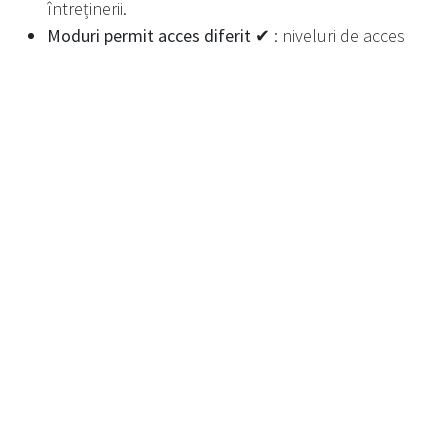
întreținerii.
Moduri permit acces diferit ✔
: niveluri de acces
diferite pentru
clienți, personalul magazinului și
ingineri
.
Personalizare și branding
Acoperire cu pulbere - Gri închis : Culoare standard
implicită .
Acoperire cu pulbere - 100 de opțiuni + Orice RAL :
opțiuni de culoare
personalizate disponibile .
Branding, Vinyl Wrap - Opțional
:
Branding
personalizat de vinil disponibil
la cerere.
Carcasă exterioară - Opțional
: Poate fi echipată cu
carcasă rezistentă la intemperii
pentru instalații
exterioare.
Consumul de energie