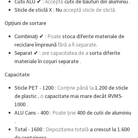
Cutii ALU ✔
: Acceptă
cutii de băuturi din aluminiu
.
Sticle de sticlă X
:
Nu
acceptă sticle de sticlă.
Opțiuni de sortare
Combinați ✔
: Poate
stoca diferite materiale de
reciclare împreună
fără a fi separate.
Separat ✔
: are capacitatea de a
sorta diferite
materiale în coșuri separate
.
Capacitate
Sticle PET - 1200
: Conține până la
1.200 de sticle
de plastic
, o
capacitate mai mare decât RVM5-
1000
.
ALU Cans - 400
: Poate ține
400 de cutii de aluminiu
.
Total - 1600
: Depozitarea totală
a crescut la 1.600
de containere
.