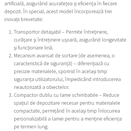
artificială, asigurând acuratețea și eficiența în fiecare
depozit. În special, acest model încorporează trei
inovații brevetate:
Transportor detașabil – Permite întreținere,
curățare și întreținere ușoară, asigurând longevitate
și funcționare lină.
Mecanism avansat de sortare (de asemenea, o
caracteristică de siguranță) – diferențiază cu
precizie materialele, sporind în același timp
siguranța utilizatorului, împiedicând introducerea
neautorizată a obiectelor.
Compactor dublu cu lame schimbabile – Reduce
spațiul de depozitare necesar pentru materialele
compactate, permițând în același timp înlocuirea
personalizabilă a lamei pentru a menține eficiența
pe termen lung.