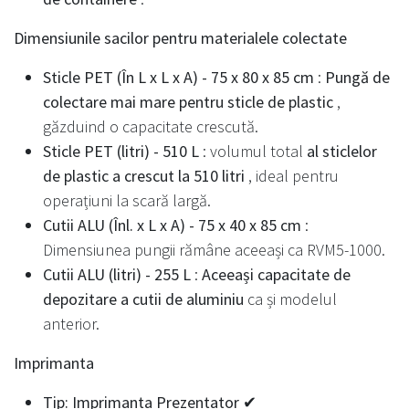
Dimensiunile sacilor pentru materialele colectate
Sticle PET (În L x L x A) - 75 x 80 x 85 cm
:
Pungă de
colectare mai mare pentru sticle de plastic
,
găzduind o capacitate crescută.
Sticle PET (litri) - 510 L
: volumul total
al sticlelor
de plastic a crescut la 510 litri
, ideal pentru
operațiuni la scară largă.
Cutii ALU (Înl. x L x A) - 75 x 40 x 85 cm
:
Dimensiunea pungii rămâne aceeași ca RVM5-1000.
Cutii ALU (litri) - 255 L
:
Aceeași capacitate de
depozitare a cutii de aluminiu
ca și modelul
anterior.
Imprimanta
Tip: Imprimanta Prezentator ✔