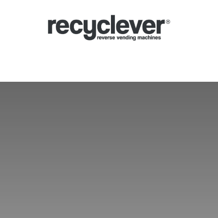
yclomaty
System kaucyjny
Sektory
Partnerstwa
Aktualności
P