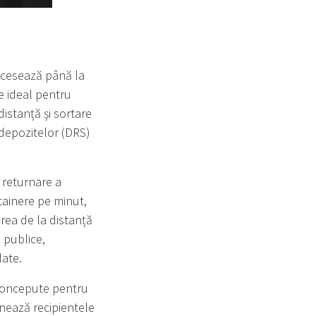
ocesează până la
e ideal pentru
distanță și sortare
 depozitelor (DRS)
 returnare a
ntainere pe minut,
area de la distanță
 publice,
late.
 concepute pentru
rnează recipientele