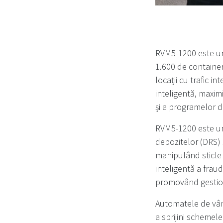
RVM5-1200 este un
1.600 de container
locații cu trafic i
inteligentă, maxim
și a programelor d
RVM5-1200 este un
depozitelor (DRS) ș
manipulând sticle 
inteligentă a fraud
promovând gestion
Automatele de vân
a sprijini schemel