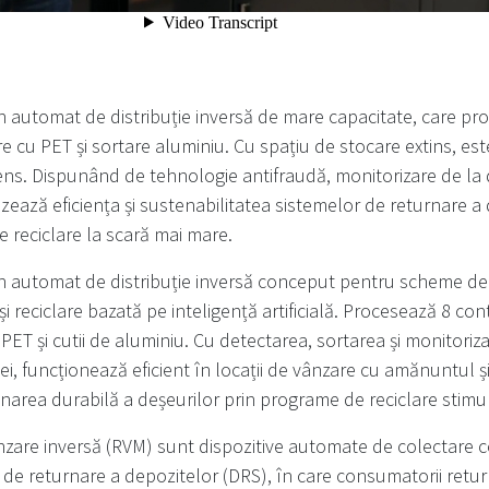
 automat de distribuție inversă de mare capacitate, care pr
e cu PET și sortare aluminiu. Cu spațiu de stocare extins, est
ntens. Dispunând de tehnologie antifraudă, monitorizare de la 
izează eficiența și sustenabilitatea sistemelor de returnare a
e reciclare la scară mai mare.
 automat de distribuție inversă conceput pentru scheme de
i reciclare bazată pe inteligență artificială. Procesează 8 co
PET și cutii de aluminiu. Cu detectarea, sortarea și monitoriz
ei, funcționează eficient în locații de vânzare cu amănuntul și
area durabilă a deșeurilor prin programe de reciclare stimu
zare inversă (RVM) sunt dispozitive automate de colectare
e de returnare a depozitelor (DRS), în care consumatorii retu