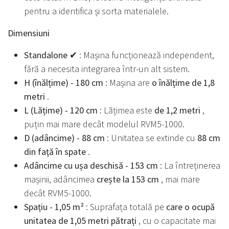
pentru a identifica și sorta materialele.
Dimensiuni
Standalone ✔
: Mașina funcționează independent,
fără a necesita integrarea într-un alt sistem.
H (înălțime) - 180 cm
: Mașina are
o înălțime de 1,8
metri
.
L (Lățime) - 120 cm
: Lățimea este
de 1,2 metri
,
puțin mai mare decât modelul RVM5-1000.
D (adâncime) - 88 cm
: Unitatea se extinde cu
88 cm
din față în spate
.
Adâncime cu ușa deschisă - 153 cm
: La întreținerea
mașinii, adâncimea
crește la 153 cm
, mai mare
decât RVM5-1000.
Spațiu - 1,05 m²
: Suprafața totală pe
care o ocupă
unitatea de 1,05 metri pătrați
, cu o capacitate mai