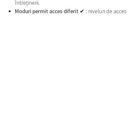
întreținerii.
Moduri permit acces diferit ✔
: niveluri de acces
diferite pentru
clienți, personalul magazinului și
ingineri
.
Personalizare și branding
Acoperire cu pulbere - Gri închis : Culoare standard
implicită .
Acoperire cu pulbere - 100 de opțiuni + Orice RAL :
opțiuni de culoare
personalizate disponibile .
Branding, Vinyl Wrap - Opțional
:
Branding
personalizat de vinil disponibil
la cerere.
Carcasă exterioară - Opțional
: Poate fi echipată cu
carcasă rezistentă la intemperii
pentru instalații
exterioare.
Consumul de energie