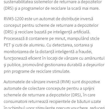
sustenabilitatea sistemelor de returnare a depozitelor
(DRS) și a programelor de reciclare la scară mai mare.
RVM5-1200 este un automat de distribuție inversă
conceput pentru scheme de returnare a depozitelor
(DRS) și reciclare bazată pe inteligență artificială.
Procesează 8 containere pe minut, manipulând sticle
PET și cutii de aluminiu. Cu detectarea, sortarea și
monitorizarea de la distanță inteligentă a fraudei,
funcționează eficient în locații de vânzare cu amănuntul
și publice, promovând gestionarea durabilă a deșeurilor
prin programe de reciclare stimulate.
Automatele de vânzare inversă (RVM) sunt dispozitive
automate de colectare concepute pentru a sprijini
schemele de returnare a depozitelor (DRS), în care
consumatorii returnează recipientele de băuturi uzate
în schimbul unor stimulente precum vouchere, reduceri