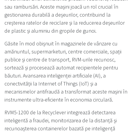
sau rambursări. Aceste mașini joacă un rol crucial în
gestionarea durabilă a deșeurilor, contribuind la
creșterea ratelor de reciclare și la reducerea deșeurilor
de plastic și aluminiu din gropile de gunoi.
Găsite în mod obișnuit în magazinele de vânzare cu
amănuntul, supermarketuri, centre comerciale, spații
publice și centre de transport, RVM-urile recunosc,
sortează și procesează automat recipientele pentru
băuturi. Avansarea inteligenței artificiale (AI), a
conectivității la Internet of Things (IoT) și a
mecanismelor antifraudă a transformat aceste mașini în
instrumente ultra-eficiente în economia circulară.
RVM5-1200 de la Recyclever integrează detectarea
inteligentă a fraudei, monitorizarea de la distanță și
recunoașterea containerelor bazată pe inteligență