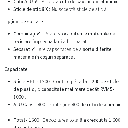
Cutii ALU ✔
: Acceptă
cutii de băuturi din aluminiu
.
Sticle de sticlă X
:
Nu
acceptă sticle de sticlă.
Opțiuni de sortare
Combinați ✔
: Poate
stoca diferite materiale de
reciclare împreună
fără a fi separate.
Separat ✔
: are capacitatea de a
sorta diferite
materiale în coșuri separate
.
Capacitate
Sticle PET - 1200
: Conține până la
1.200 de sticle
de plastic
, o
capacitate mai mare decât RVM5-
1000
.
ALU Cans - 400
: Poate ține
400 de cutii de aluminiu
.
Total - 1600
: Depozitarea totală
a crescut la 1.600
de containere
.