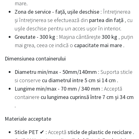
mare.
Zona de service - față, ușile deschise
: Întreținerea
și întreținerea se efectuează din
partea din față
, cu
ușile deschise pentru un acces ușor în interior.
Greutate - 300 kg
: Mașina cântărește
300 kg
, puțin
mai grea, ceea ce indică o
capacitate mai mare
.
Dimensiunea containerului
Diametru min/max - 50mm/140mm
: Suporta sticle
si conserve
cu diametrul intre 5 cm si 14 cm
.
Lungime min/max - 70 mm / 340 mm
: Acceptă
containere
cu lungimea cuprinsă între 7 cm și 34 cm
.
Materiale acceptate
Sticle PET ✔
: Acceptă
sticle de plastic de reciclare
.