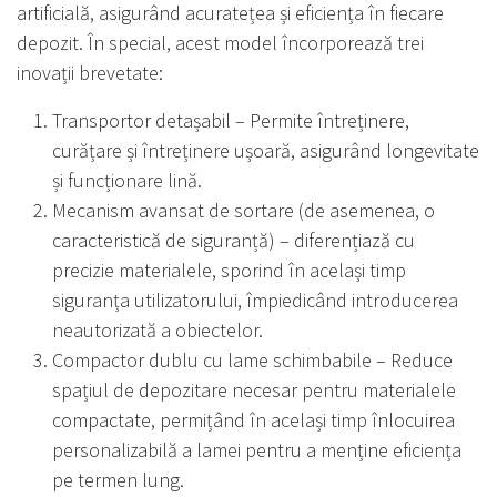
artificială, asigurând acuratețea și eficiența în fiecare
depozit. În special, acest model încorporează trei
inovații brevetate:
Transportor detașabil – Permite întreținere,
curățare și întreținere ușoară, asigurând longevitate
și funcționare lină.
Mecanism avansat de sortare (de asemenea, o
caracteristică de siguranță) – diferențiază cu
precizie materialele, sporind în același timp
siguranța utilizatorului, împiedicând introducerea
neautorizată a obiectelor.
Compactor dublu cu lame schimbabile – Reduce
spațiul de depozitare necesar pentru materialele
compactate, permițând în același timp înlocuirea
personalizabilă a lamei pentru a menține eficiența
pe termen lung.