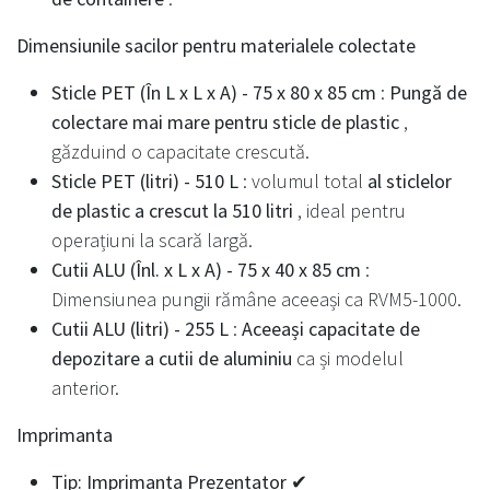
Dimensiunile sacilor pentru materialele colectate
Sticle PET (În L x L x A) - 75 x 80 x 85 cm
:
Pungă de
colectare mai mare pentru sticle de plastic
,
găzduind o capacitate crescută.
Sticle PET (litri) - 510 L
: volumul total
al sticlelor
de plastic a crescut la 510 litri
, ideal pentru
operațiuni la scară largă.
Cutii ALU (Înl. x L x A) - 75 x 40 x 85 cm
:
Dimensiunea pungii rămâne aceeași ca RVM5-1000.
Cutii ALU (litri) - 255 L
:
Aceeași capacitate de
depozitare a cutii de aluminiu
ca și modelul
anterior.
Imprimanta
Tip: Imprimanta Prezentator ✔