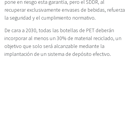
pone en riesgo esta garantía, pero el SDDR, al
recuperar exclusivamente envases de bebidas, refuerza
la seguridad y el cumplimiento normativo.
De cara a 2030, todas las botellas de PET deberán
incorporar al menos un 30% de material reciclado, un
objetivo que solo será alcanzable mediante la
implantación de un sistema de depósito efectivo.
Preguntas abiertas y necesidad de coordinación
Quedan cuestiones clave por resolver: ¿quién
suministrará el material recuperado a las plantas de
reciclaje? ¿A qué precio y bajo qué criterios? Sin una
definición clara de estos aspectos, las empresas del
sector no pueden planificar inversiones ni garantizar la
continuidad operativa.