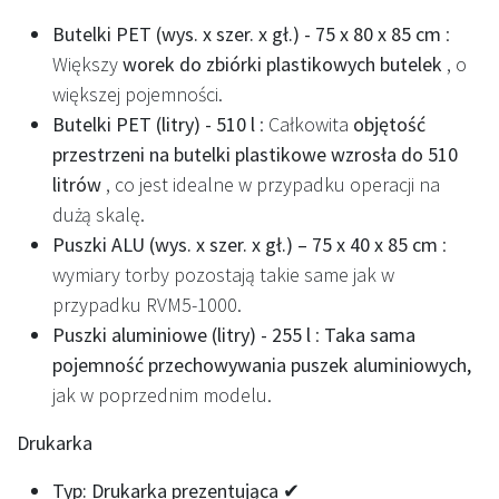
Butelki PET (wys. x szer. x gł.) - 75 x 80 x 85 cm
:
Większy
worek do zbiórki plastikowych butelek
, o
większej pojemności.
Butelki PET (litry) - 510 l
: Całkowita
objętość
przestrzeni na butelki plastikowe wzrosła do 510
litrów
, co jest idealne w przypadku operacji na
dużą skalę.
Puszki ALU (wys. x szer. x gł.) – 75 x 40 x 85 cm
:
wymiary torby pozostają takie same jak w
przypadku RVM5-1000.
Puszki aluminiowe (litry) - 255 l
:
Taka sama
pojemność przechowywania puszek aluminiowych,
jak w poprzednim modelu.
Drukarka
Typ: Drukarka prezentująca ✔