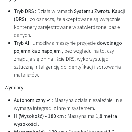
Tryb DRS
: Działa w ramach
Systemu Zwrotu Kaucji
(DRS)
, co oznacza, że akceptowane są wyłącznie
kontenery zarejestrowane w zatwierdzonej bazie
danych.
Tryb AI
: umożliwia maszynie przyjęcie
dowolnego
pojemnika z napojem
, bez względu na to, czy
znajduje się on na liście DRS, wykorzystując
sztuczną inteligencję do identyfikacji i sortowania
materiałów.
Wymiary
Autonomiczny ✔
: Maszyna działa niezależnie i nie
wymaga integracji z innym systemem.
H (Wysokość) - 180 cm
: Maszyna ma
1,8 metra
wysokości
.
W (szerokość) - 120 cm
: Szerokość wynosi
1,2