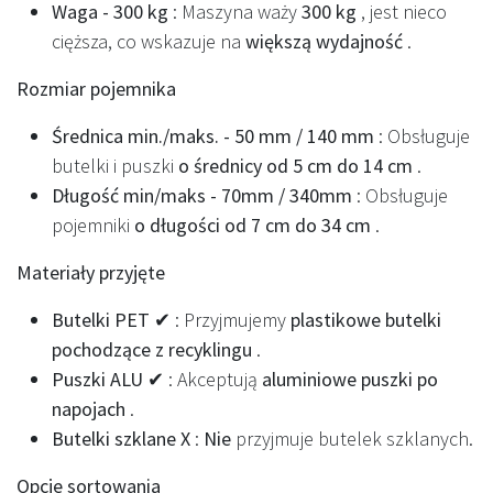
Waga - 300 kg
: Maszyna waży
300 kg
, jest nieco
cięższa, co wskazuje na
większą wydajność
.
Rozmiar pojemnika
Średnica min./maks. - 50 mm / 140 mm
: Obsługuje
butelki i puszki
o średnicy od 5 cm do 14 cm
.
Długość min/maks - 70mm / 340mm
: Obsługuje
pojemniki
o długości od 7 cm do 34 cm
.
Materiały przyjęte
Butelki PET ✔
: Przyjmujemy
plastikowe butelki
pochodzące z recyklingu
.
Puszki ALU ✔
: Akceptują
aluminiowe puszki po
napojach
.
Butelki szklane X
:
Nie
przyjmuje butelek szklanych.
Opcje sortowania