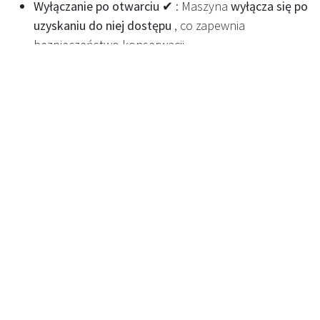
Wyłączanie po otwarciu ✔
: Maszyna
wyłącza się po
uzyskaniu do niej dostępu
, co zapewnia
bezpieczeństwo konserwacji.
Tryby umożliwiają różny poziom dostępu ✔
: Różne
poziomy dostępu dla
klientów, personelu sklepu i
inżynierów
.
Personalizacja i branding
Malowanie proszkowe - Ciemnoszary
: Domyślny
kolor standardowy
.
Malowanie proszkowe - 100 opcji + dowolny kolor
RAL
: Dostępne są niestandardowe
opcje
kolorystyczne
.
Branding, okleina winylowa – Opcjonalnie
:
Niestandardowe brandingi winylowe dostępne
na
życzenie.
Obudowa zewnętrzna – opcjonalnie
: Możliwość