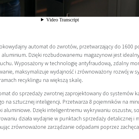
okowydajny automat do zwrotów, przetwarzający do 1600 p
 aluminium. Dzięki rozbudowanemu magazynowi jest idealny
uchu. Wyposażony w technologię antyfraudową, zdalny moni
owanie, maksymalizuje wydajność i zrównoważony rozwój w 
gramach recyklingu na większą skalę.
omat do sprzedaży zwrotnej zaprojektowany do systemów ka
o na sztucznej inteligencji. Przetwarza 8 pojemników na min
zki aluminiowe. Dzięki inteligentnemu wykrywaniu oszustw, so
waniu działa wydajnie w punktach sprzedaży detalicznej i m
mując zrównoważone zarządzanie odpadami poprzez zachęca