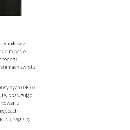
ojemników z
 do miejsc o
toring i
systemach zwrotu
ucyjnych (DRS) i
utę, obsługując
rtowaniu i
iejscach
jące programy