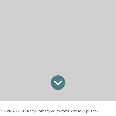
RVM5-1200 - Recyklomaty do zwrotu butelek i puszek