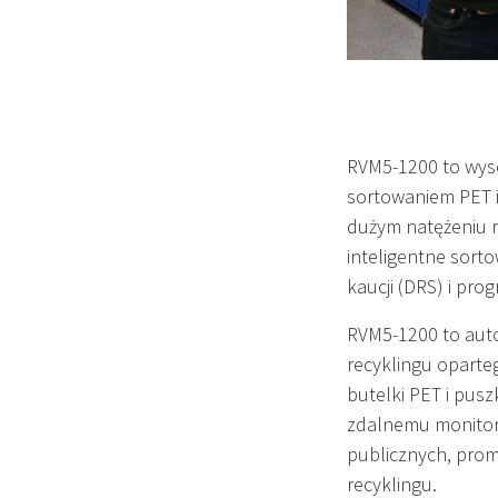
RVM5-1200 to wys
sortowaniem PET i
dużym natężeniu r
inteligentne sort
kaucji (DRS) i pro
RVM5-1200 to aut
recyklingu oparteg
butelki PET i pus
zdalnemu monitoro
publicznych, pro
recyklingu.