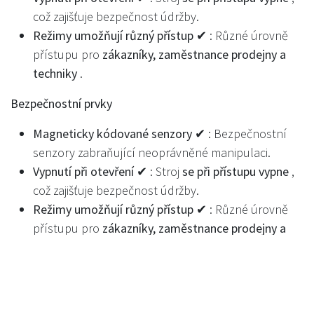
což zajišťuje bezpečnost údržby.
Režimy umožňují různý přístup ✔
: Různé úrovně
přístupu pro
zákazníky, zaměstnance prodejny a
techniky
.
Bezpečnostní prvky
Magneticky kódované senzory ✔
: Bezpečnostní
senzory zabraňující neoprávněné manipulaci.
Vypnutí při otevření ✔
: Stroj
se při přístupu vypne
,
což zajišťuje bezpečnost údržby.
Režimy umožňují různý přístup ✔
: Různé úrovně
přístupu pro
zákazníky, zaměstnance prodejny a
techniky
.
Přizpůsobení a branding
Práškové lakování – Tmavě šedá
: Výchozí