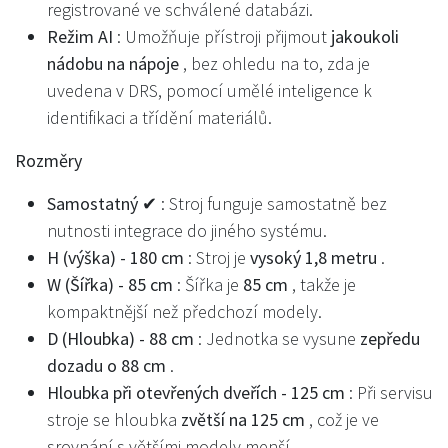
registrované ve schválené databázi.
Režim AI
: Umožňuje přístroji přijmout
jakoukoli
nádobu na nápoje
, bez ohledu na to, zda je
uvedena v DRS, pomocí umělé inteligence k
identifikaci a třídění materiálů.
Rozměry
Samostatný ✔
: Stroj funguje samostatně bez
nutnosti integrace do jiného systému.
H (výška) - 180 cm
: Stroj je
vysoký 1,8 metru
.
W (Šířka) - 85 cm
: Šířka je
85 cm
, takže je
kompaktnější než předchozí modely.
D (Hloubka) - 88 cm
: Jednotka se vysune
zepředu
dozadu o 88 cm
.
Hloubka při otevřených dveřích - 125 cm
: Při servisu
stroje se hloubka
zvětší na 125 cm
, což je ve
srovnání s většími modely menší.