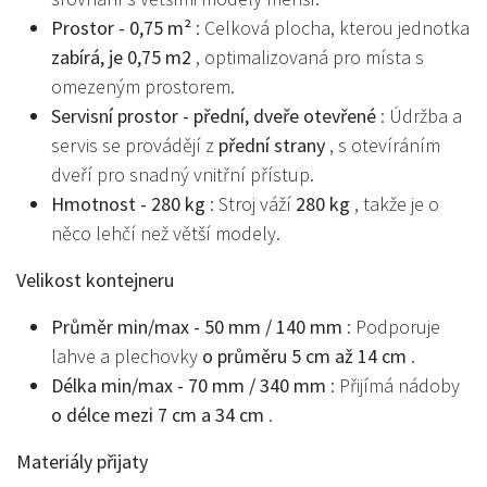
Prostor - 0,75 m²
: Celková plocha, kterou jednotka
zabírá, je 0,75 m2
, optimalizovaná pro místa s
omezeným prostorem.
Servisní prostor - přední, dveře otevřené
: Údržba a
servis se provádějí z
přední strany
, s otevíráním
dveří pro snadný vnitřní přístup.
Hmotnost - 280 kg
: Stroj váží
280 kg
, takže je o
něco lehčí než větší modely.
Velikost kontejneru
Průměr min/max - 50 mm / 140 mm
: Podporuje
lahve a plechovky
o průměru 5 cm až 14 cm
.
Délka min/max - 70 mm / 340 mm
: Přijímá nádoby
o délce mezi 7 cm a 34 cm
.
Materiály přijaty