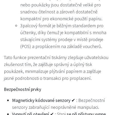
nebo poukázky jsou dostatečně velké pro
snadnou čitelnost a zároveň dostatečně
kompaktní pro ekonomické použití papíru.
3palcový formát je běžným standardem pro
účtenky, díky čemuž je kompatibilní s mnoha
stávajícími systémy prodeje v místě prodeje
(POS) a proplácením na základě voucherů.
Tato funkce prezentační tiskárny zlepšuje uživatelskou
zkušenost tím, že zajišťuje správný a úplný tisk
poukázek, minimalizuje plýtvání papírem a zajišťuje
jasné podrobnosti o transakci pro proplacení.
Bezpečnostní prvky
Magneticky kódované senzory ✔
: Bezpečnostní
senzory zabraňující neoprávněné manipulaci.
Vypnutí při otevření ✔
: Stroj
se při přístupu vypne
,