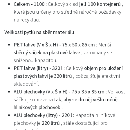
Celkem - 1100
: Celkový sklad
je 1 100 kontejnerů
,
které jsou určeny pro středně náročné požadavky
na recyklaci.
Velikosti pytlů na sběr materiálu
PET lahve (V x Š x H) - 75 x 50 x 85 cm
: Menší
sběrný sáček na plastové lahve
, zarovnaný se
sníženou kapacitou.
PET lahve (litry) - 320 l
: Celkový
objem pro uložení
plastových lahví je 320 litrů
, což zajišťuje efektivní
skladování.
ALU plechovky (V x Š x H) - 75 x 35 x 85 cm
: Velikost
sáčku je upravena
tak, aby se do něj vešlo méně
hliníkových plechovek
.
ALU plechovky (litry) - 220 l
: Kapacita hliníkové
plechovky je
220 litrů
, stále dostačující pro