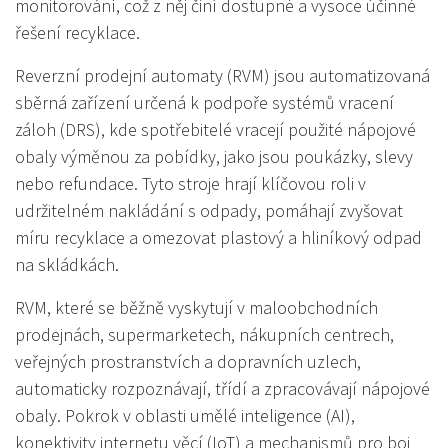
monitorování, což z něj činí dostupné a vysoce účinné
řešení recyklace.
Reverzní prodejní automaty (RVM) jsou automatizovaná
sběrná zařízení určená k podpoře systémů vracení
záloh (DRS), kde spotřebitelé vracejí použité nápojové
obaly výměnou za pobídky, jako jsou poukázky, slevy
nebo refundace. Tyto stroje hrají klíčovou roli v
udržitelném nakládání s odpady, pomáhají zvyšovat
míru recyklace a omezovat plastový a hliníkový odpad
na skládkách.
RVM, které se běžně vyskytují v maloobchodních
prodejnách, supermarketech, nákupních centrech,
veřejných prostranstvích a dopravních uzlech,
automaticky rozpoznávají, třídí a zpracovávají nápojové
obaly. Pokrok v oblasti umělé inteligence (AI),
konektivity internetu věcí (IoT) a mechanismů pro boj