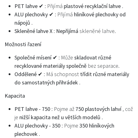
PET lahve ✔
: Přijímá
plastové recyklační lahve
.
ALU plechovky ✔
: Přijímá
hliníkové plechovky od
nápojů
.
Skleněné lahve X
:
Nepřijímá
skleněné lahve.
Možnosti řazení
Společné mísení ✔
: Může
skladovat různé
recyklované materiály společně
bez separace.
Oddělené ✔
: Má schopnost
třídit různé materiály
do samostatných přihrádek
.
Kapacita
PET lahve - 750
: Pojme až
750 plastových lahví
, což
je
nižší kapacita než u větších modelů
.
ALU plechovky - 350
: Pojme
350 hliníkových
plechovek
.