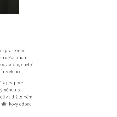
ým prostorem.
ami. Postrádá
 podvodům, chytré
í recyklace.
ná k podpoře
 výměnou za
oli v udržitelném
 hliníkový odpad