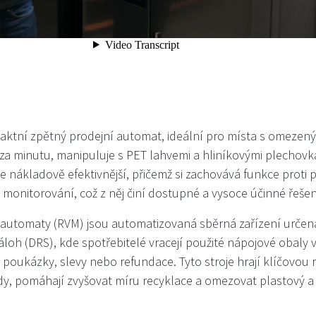
ktní zpětný prodejní automat, ideální pro místa s omezen
za minutu, manipuluje s PET lahvemi a hliníkovými plechovk
je nákladově efektivnější, přičemž si zachovává funkce proti
 monitorování, což z něj činí dostupné a vysoce účinné řešen
 automaty (RVM) jsou automatizovaná sběrná zařízení urče
áloh (DRS), kde spotřebitelé vracejí použité nápojové obaly
 poukázky, slevy nebo refundace. Tyto stroje hrají klíčovou r
y, pomáhají zvyšovat míru recyklace a omezovat plastový a