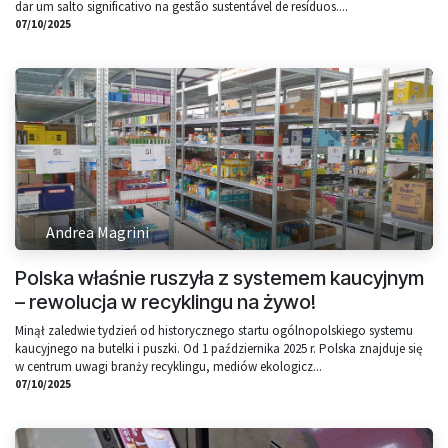
dar um salto significativo na gestão sustentável de resíduos....
07/10/2025
Andrea Magrini
Polska właśnie ruszyła z systemem kaucyjnym
– rewolucja w recyklingu na żywo!
Minął zaledwie tydzień od historycznego startu ogólnopolskiego systemu
kaucyjnego na butelki i puszki. Od 1 października 2025 r. Polska znajduje się
w centrum uwagi branży recyklingu, mediów ekologicz...
07/10/2025