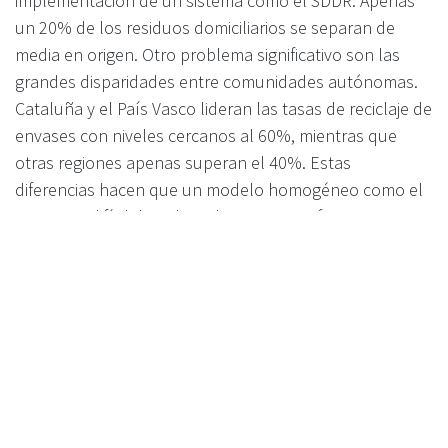
implementación de un sistema como el SDDR. Apenas
un 20% de los residuos domiciliarios se separan de
media en origen. Otro problema significativo son las
grandes disparidades entre comunidades autónomas.
Cataluña y el País Vasco lideran las tasas de reciclaje de
envases con niveles cercanos al 60%, mientras que
otras regiones apenas superan el 40%. Estas
diferencias hacen que un modelo homogéneo como el
SDDR sea difícil de aplicar de manera uniforme.
El coste del cambio: impacto
económico, social y
medioambiental