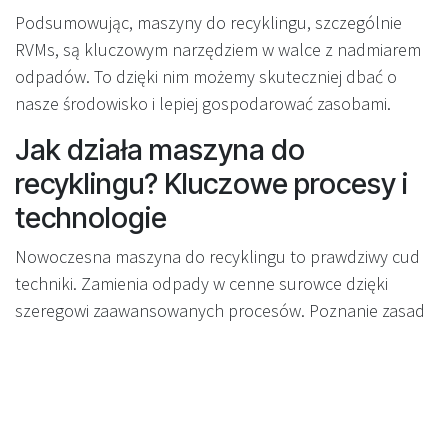
Podsumowując, maszyny do recyklingu, szczególnie
RVMs, są kluczowym narzędziem w walce z nadmiarem
odpadów. To dzięki nim możemy skuteczniej dbać o
nasze środowisko i lepiej gospodarować zasobami.
Jak działa maszyna do
recyklingu? Kluczowe procesy i
technologie
Nowoczesna maszyna do recyklingu to prawdziwy cud
techniki. Zamienia odpady w cenne surowce dzięki
szeregowi zaawansowanych procesów. Poznanie zasad
jej działania pomaga docenić, jak ważną rolę pełni w
ochronie środowiska.
Procesy w maszynie do recyklingu
Wszystko zaczyna się od sortowania. Weźmy na