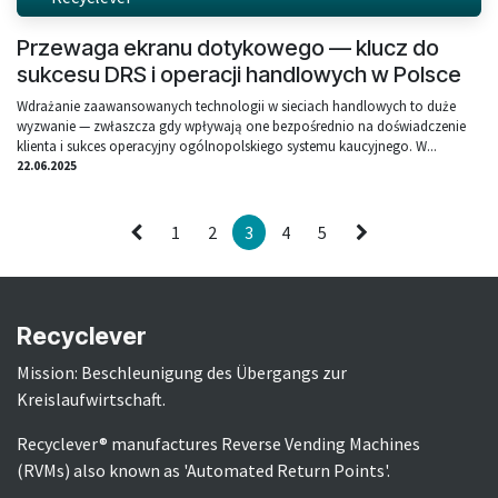
Przewaga ekranu dotykowego — klucz do
sukcesu DRS i operacji handlowych w Polsce
Wdrażanie zaawansowanych technologii w sieciach handlowych to duże
wyzwanie — zwłaszcza gdy wpływają one bezpośrednio na doświadczenie
klienta i sukces operacyjny ogólnopolskiego systemu kaucyjnego. W...
22.06.2025
1
2
3
4
5
Recyclever
Mission: Beschleunigung des Übergangs zur
Kreislaufwirtschaft.
Recyclever® manufactures Reverse Vending Machines
(RVMs) also known as 'Automated Return Points'.