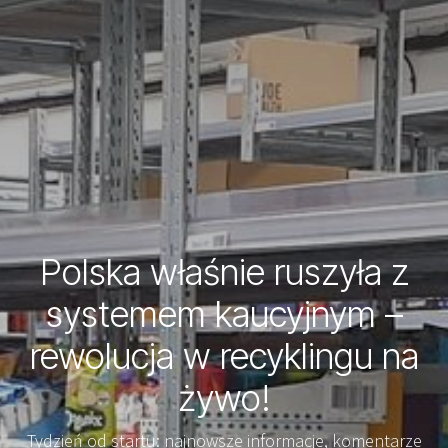
Polska właśnie ruszyła z
systemem kaucyjnym –
rewolucja w recyklingu na
żywo!
Tydzień od startu: najnowsze informacje, komentarze