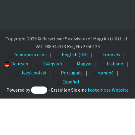
Copyright 2026 © Recyclever® a division of Magrini (UK) Ltd -
VAT 488945373 Reg No 2350124
български език
|
English (UK)
|
Français
|
Deutsch
|
Ελληνικά
|
Magyar
|
Italiano
|
Język polski
|
Português
|
română
|
Español
Powered by
- Erstellen Sie eine
kostenlose Website