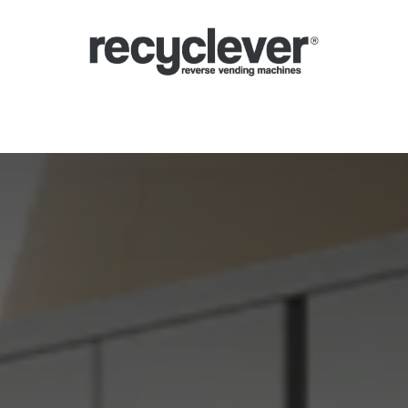
Ecocompattatori
Perché
Settori
Partnership
Notizie
Portale