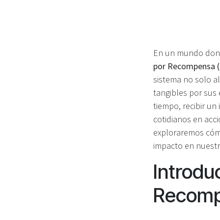
En un mundo donde
por Recompensa 
sistema no solo al
tangibles por sus 
tiempo, recibir u
cotidianos en acci
exploraremos cómo
impacto en nuestra
Introdu
Recomp