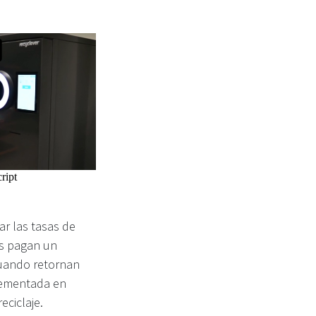
r las tasas de
es pagan un
cuando retornan
plementada en
eciclaje.