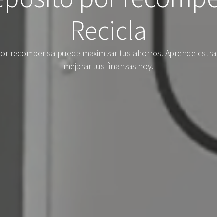
Recicla
r recompensa puede maximizar tus ahorros. Aprende estrate
mejorar tus finanzas hoy.