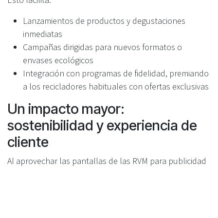
Lanzamientos de productos y degustaciones
inmediatas
Campañas dirigidas para nuevos formatos o
envases ecológicos
Integración con programas de fidelidad, premiando
a los recicladores habituales con ofertas exclusivas
Un impacto mayor:
sostenibilidad y experiencia de
cliente
Al aprovechar las pantallas de las RVM para publicidad
y promociones interactivas, los comercios no solo
aumentan ingresos—también refuerzan la imagen
positiva de la sostenibilidad. El cliente recibe más valor,
las marcas logran engagement real y todos contribuyen