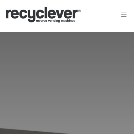
Преминете към съдържание