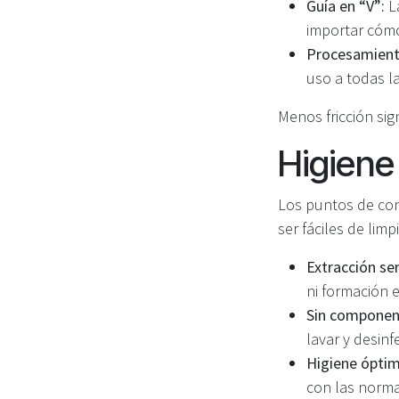
Guía en “V”:
La
importar cóm
Procesamient
uso a todas l
Menos fricción sig
Higiene 
Los puntos de con
ser fáciles de lim
Extracción sen
ni formación 
Sin component
lavar y desinf
Higiene óptim
con las normas