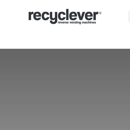
Машини
Защо?
Сектори
Партньорства
Новини
Portal