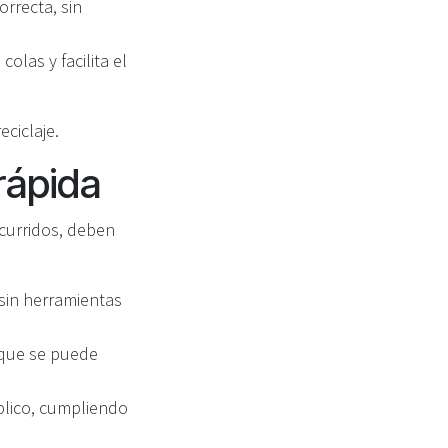
rrecta, sin
olas y facilita el
eciclaje.
 rápida
curridos, deben
 sin herramientas
 que se puede
blico, cumpliendo