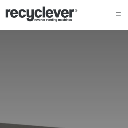
Преминете към съдържание