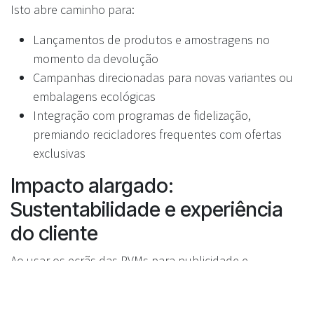
Isto abre caminho para:
Lançamentos de produtos e amostragens no
momento da devolução
Campanhas direcionadas para novas variantes ou
embalagens ecológicas
Integração com programas de fidelização,
premiando recicladores frequentes com ofertas
exclusivas
Impacto alargado:
Sustentabilidade e experiência
do cliente
Ao usar os ecrãs das RVMs para publicidade e
promoções interativas, os retalhistas não estão apenas
a aumentar receitas—estão a reforçar a mensagem