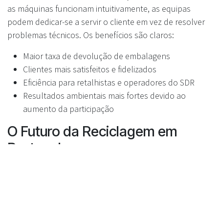
as máquinas funcionam intuitivamente, as equipas
podem dedicar-se a servir o cliente em vez de resolver
problemas técnicos. Os benefícios são claros:
Maior taxa de devolução de embalagens
Clientes mais satisfeitos e fidelizados
Eficiência para retalhistas e operadores do SDR
Resultados ambientais mais fortes devido ao
aumento da participação
O Futuro da Reciclagem em
Portugal
Com a chegada do SDR em fevereiro de 2026, a
tecnologia das máquinas de recolha vai desempenhar
um papel fundamental nos hábitos ambientais do
público. Investir em soluções centradas no utilizador,