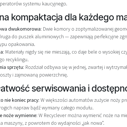
operatorów systemu kaucyjnego.
na kompaktacja dla każdego ma
dowa dwukomorowa:
Dwie komory o zoptymalizowanej geomet
druga do puszek aluminiowych — zapewniają perfekcyjne zgni
typu opakowania.
a:
Materiały nigdy się nie mieszają, co daje bele o wysokiej c
o recyklingu.
ia sprzętu:
Rozdział odbywa się w jednej, zwartej i wytrzymał
koszty i zajmowaną powierzchnię.
łatwość serwisowania i dostępn
o nie koniec pracy:
W większości automatów zużycie noży p
drogich napraw bądź wymiany całego modułu.
e noże wymienne:
W Recyclever można wymienić noże na mie
ia maszyny, z powrotem do wydajności „jak nowa”.