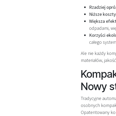
Rzadziej opró
Niższe koszty 
Większa efek
odpadami, więc
Korzyści ekol
całego system
Ale nie każdy komp
materiałów, jakość 
Kompak
Nowy s
Tradycyjne automa
osobnych kompakto
Opatentowany kom