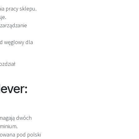
ia pracy sklepu.
je.
zarządzanie
ad węglowy dla
ozdział
ever:
ymagają dwóch
uminium.
owana pod polski