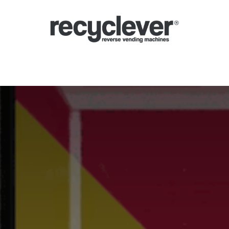
verse Vending Machines
Why
Applications
Partners
News
Por