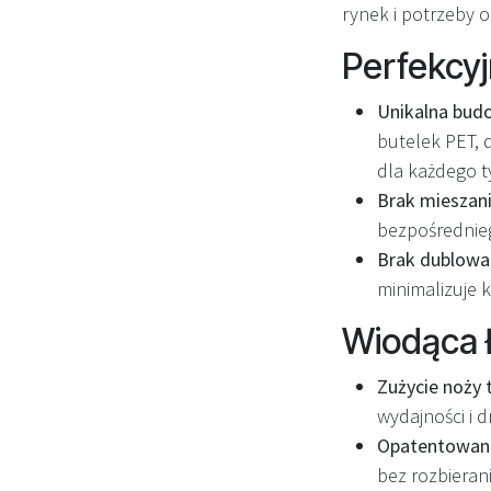
rynek i potrzeby 
Perfekcyj
Unikalna bu
butelek PET, 
dla każdego 
Brak mieszani
bezpośrednieg
Brak dublowan
minimalizuje 
Wiodąca 
Zużycie noży t
wydajności i 
Opatentowan
bez rozbieran