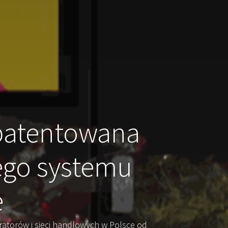
atentowana
iego systemu
e
ratorów i sieci handlowych w Polsce od