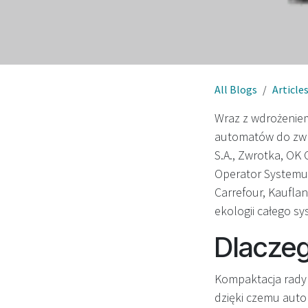
All Blogs
Article
Wraz z wdrożenie
automatów do zwro
S.A., Zwrotka, OK
Operator Systemu 
Carrefour, Kauflan
ekologii całego s
Dlaczeg
Kompaktacja radyk
dzięki czemu auto