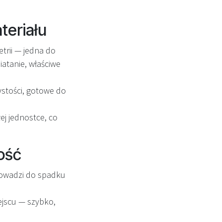
teriału
rii — jedna do
atanie, właściwe
zystości, gotowe do
ej jednostce, co
ość
rowadzi do spadku
jscu — szybko,