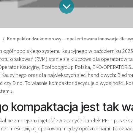
s
Kompaktor dwukomorowy — opatentowana innowacja dla wydajnego i taniego syste
m ogólnopolskiego systemu kaucyjnego w październiku 2025
tu opakowań (RVM) stanie się kluczowa dla operatorów tak
 Operator Kaucyjny, Ecoloopgroup Polska, EKO-OPERATOR S.A
Kaucyjnego oraz dla największych sieci handlowych: Biedron
d czy Dino. To właśnie kompaktor decyduje o wydajności, kosz
ystemu.
o kompaktacja jest tak 
alnie zmniejsza objętość zwracanych butelek PET i puszek 
mat mieści więcej opakowań między opróżnieniami. To oznac