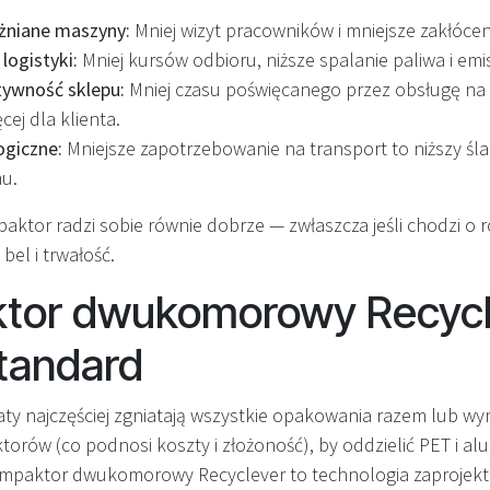
żniane maszyny:
Mniej wizyt pracowników i mniejsze zakłócen
logistyki:
Mniej kursów odbioru, niższe spalanie paliwa i emis
tywność sklepu:
Mniej czasu poświęcanego przez obsługę na 
ej dla klienta.
ogiczne:
Mniejsze zapotrzebowanie na transport to niższy śl
u.
aktor radzi sobie równie dobrze — zwłaszcza jeśli chodzi o r
bel i trwałość.
tor dwukomorowy Recycl
tandard
ty najczęściej zgniatają wszystkie opakowania razem lub w
rów (co podnosi koszty i złożoność), by oddzielić PET i al
paktor dwukomorowy Recyclever to technologia zaprojekt