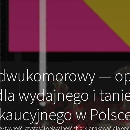
 dwukomorowy — op
la wydajnego i tan
kaucyjnego w Polsc
ektywność, czystość i opłacalność zbiórki opakowań dla ope