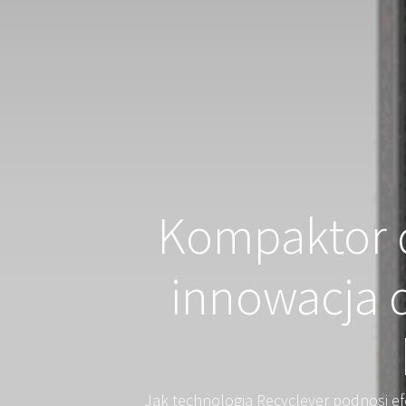
Kompaktor
innowacja d
Jak technologia Recyclever podnosi ef