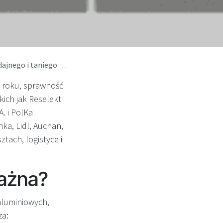
mu kaucyjnego w Polsce
 roku, sprawność
ich jak Reselekt
. i PolKa
ka, Lidl, Auchan,
tach, logistyce i
ważna?
aluminiowych,
za: