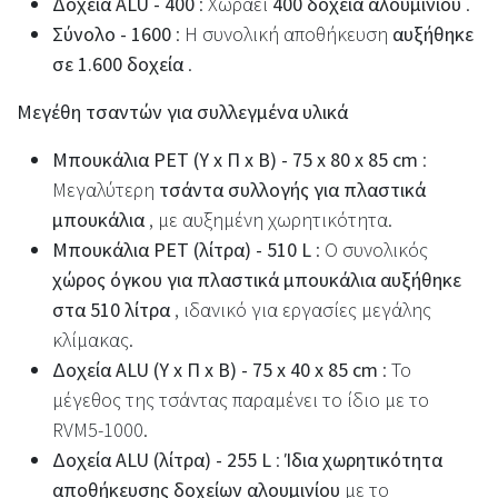
Δοχεία ALU - 400
: Χωράει
400 δοχεία αλουμινίου
.
Σύνολο - 1600
: Η συνολική αποθήκευση
αυξήθηκε
σε 1.600 δοχεία
.
Μεγέθη τσαντών για συλλεγμένα υλικά
Μπουκάλια PET (Υ x Π x Β) - 75 x 80 x 85 cm
:
Μεγαλύτερη
τσάντα συλλογής για πλαστικά
μπουκάλια
, με αυξημένη χωρητικότητα.
Μπουκάλια PET (λίτρα) - 510 L
: Ο συνολικός
χώρος όγκου για πλαστικά μπουκάλια αυξήθηκε
στα 510 λίτρα
, ιδανικό για εργασίες μεγάλης
κλίμακας.
Δοχεία ALU (Υ x Π x Β) - 75 x 40 x 85 cm
: Το
μέγεθος της τσάντας παραμένει το ίδιο με το
RVM5-1000.
Δοχεία ALU (λίτρα) - 255 L
:
Ίδια χωρητικότητα
αποθήκευσης δοχείων αλουμινίου
με το