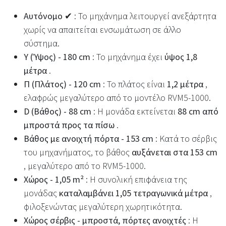
Αυτόνομο ✔
: Το μηχάνημα λειτουργεί ανεξάρτητα
χωρίς να απαιτείται ενσωμάτωση σε άλλο
σύστημα.
Υ (Ύψος) - 180 cm
: Το μηχάνημα έχει
ύψος 1,8
μέτρα
.
Π (Πλάτος) - 120 cm
: Το πλάτος είναι
1,2 μέτρα
,
ελαφρώς μεγαλύτερο από το μοντέλο RVM5-1000.
D (Βάθος) - 88 cm
: Η μονάδα εκτείνεται
88 cm από
μπροστά προς τα πίσω
.
Βάθος με ανοιχτή πόρτα - 153 cm
: Κατά το σέρβις
του μηχανήματος, το βάθος
αυξάνεται στα 153 cm
, μεγαλύτερο από το RVM5-1000.
Χώρος - 1,05 m²
: Η συνολική επιφάνεια της
μονάδας
καταλαμβάνει 1,05 τετραγωνικά μέτρα
,
φιλοξενώντας μεγαλύτερη χωρητικότητα.
Χώρος σέρβις - μπροστά, πόρτες ανοιχτές
: Η