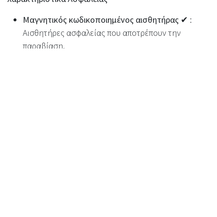
Μαγνητικός κωδικοποιημένος αισθητήρας ✔
:
Αισθητήρες ασφαλείας που αποτρέπουν την
παραβίαση.
Απενεργοποίηση όταν είναι ανοιχτό ✔
: Το
μηχάνημα
σβήνει όταν υπάρχει πρόσβαση
,
διασφαλίζοντας την ασφάλεια της συντήρησης.
Λειτουργίες Επιτρέπουν Διαφορετική Πρόσβαση
✔
: Διαφορετικά επίπεδα πρόσβασης για
πελάτες,
προσωπικό καταστημάτων και μηχανικούς
.
Προσαρμογή & Branding
Powder Coating - Dark Grey
: Προεπιλεγμένο
τυπικό χρώμα
.
Powder Coating - 100 Choices + Any RAL
:
Προσαρμοσμένες
επιλογές χρώματος διαθέσιμες
.