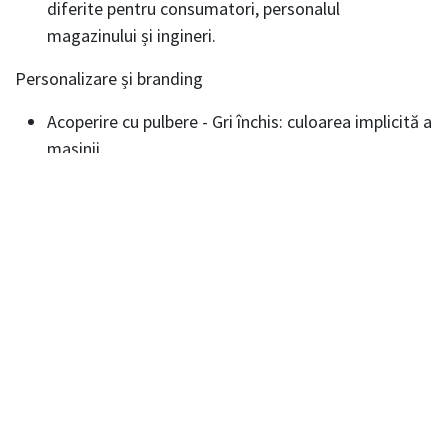
diferite pentru consumatori, personalul
magazinului și ingineri.
Personalizare și branding
Acoperire cu pulbere - Gri închis: culoarea implicită a
mașinii.
Acoperire cu pulbere - 100 de opțiuni + orice RAL:
poate fi personalizat cu peste 100 de opțiuni de
culoare .
Branding, Vinyl Wrap - Opțional: Permite branding
personalizat cu autocolante de vinil.
Carcasă exterioară - Opțional: Poate fi echipată cu
o carcasă de protecție pentru exterior.
Consumul de energie
Standby - 90-100W: consum redus de energie atunci