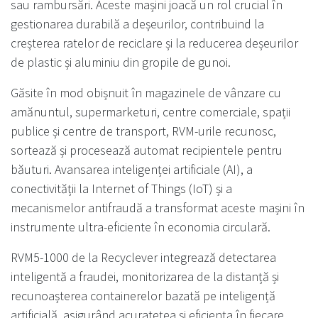
sau rambursări. Aceste mașini joacă un rol crucial în
gestionarea durabilă a deșeurilor, contribuind la
creșterea ratelor de reciclare și la reducerea deșeurilor
de plastic și aluminiu din gropile de gunoi.
Găsite în mod obișnuit în magazinele de vânzare cu
amănuntul, supermarketuri, centre comerciale, spații
publice și centre de transport, RVM-urile recunosc,
sortează și procesează automat recipientele pentru
băuturi. Avansarea inteligenței artificiale (AI), a
conectivității la Internet of Things (IoT) și a
mecanismelor antifraudă a transformat aceste mașini în
instrumente ultra-eficiente în economia circulară.
RVM5-1000 de la Recyclever integrează detectarea
inteligentă a fraudei, monitorizarea de la distanță și
recunoașterea containerelor bazată pe inteligență
artificială, asigurând acuratețea și eficiența în fiecare