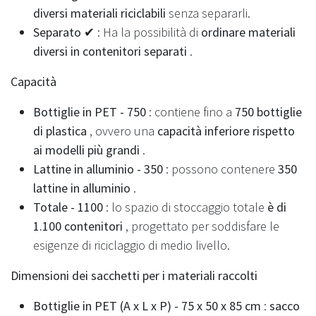
diversi materiali riciclabili
senza separarli.
Separato ✔
: Ha la possibilità di
ordinare materiali
diversi in contenitori separati
.
Capacità
Bottiglie in PET - 750
: contiene fino a
750 bottiglie
di plastica
, ovvero una
capacità inferiore rispetto
ai modelli più grandi
.
Lattine in alluminio - 350
: possono contenere
350
lattine in alluminio
.
Totale - 1100
: lo spazio di stoccaggio totale
è di
1.100 contenitori
, progettato per soddisfare le
esigenze di riciclaggio di medio livello.
Dimensioni dei sacchetti per i materiali raccolti
Bottiglie in PET (A x L x P) - 75 x 50 x 85 cm
:
sacco