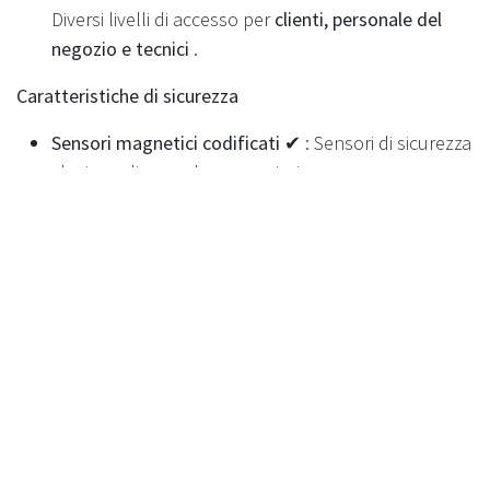
Diversi livelli di accesso per
clienti, personale del
negozio e tecnici
.
Caratteristiche di sicurezza
Sensori magnetici codificati ✔
: Sensori di sicurezza
che impediscono la manomissione.
Spegnimento all'apertura ✔
: la macchina
si spegne
quando vi si accede
, garantendo la sicurezza della
manutenzione.
Le modalità consentono un accesso diverso ✔
:
Diversi livelli di accesso per
clienti, personale del
negozio e tecnici
.
Personalizzazione e branding
Verniciatura a polvere - Grigio scuro : colore
standard
predefinito .