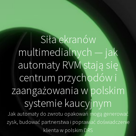
Siła ekranów
multimedialnych — jak
automaty RVM stają się
centrum przychodów i
zaangażowania w polskim
systemie kaucyjnym
Jak automaty do zwrotu opakowań mogą generować
zysk, budować partnerstwa i poprawiać doświadczenie
klienta w polskim DRS