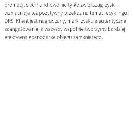
promocji, sieci handlowe nie tylko zwiększają zysk —
wzmacniają też pozytywny przekaz na temat recyklingu i
DRS. Klient jest nagradzany, marki zyskują autentyczne
zaangażowanie, a wszyscy wspólnie tworzymy bardziej
efektywną gospodarkę obiegu zamkniętego.
RVM: Od kosztu do platformy
wartości
Przekaz jest prosty: Dzięki RVM Recyclever z ekranem
multimedialnym, polskie sklepy mogą zamienić każdą
interakcję recyklingową w moment wartości —
finansowej, wizerunkowej i ekologicznej. W nowym
systemie DRS, kto pierwszy postawi na takie
rozwiązania, nie tylko spełni wymogi, ale także stworzy
nowe źródła przychodu, wzmocni relacje z markami i
poprawi doświadczenie zakupowe.