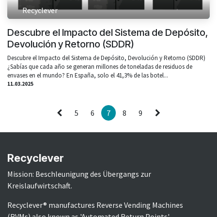
Recyclever
Descubre el Impacto del Sistema de Depósito,
Devolución y Retorno (SDDR)
Descubre el Impacto del Sistema de Depósito, Devolución y Retorno (SDDR)
¿Sabías que cada año se generan millones de toneladas de residuos de
envases en el mundo? En España, solo el 41,3% de las botel...
11.03.2025
5
6
7
8
9
Recyclever
Mission: Beschleunigung des Übergangs zur
Kreislaufwirtschaft.
Recyclever® manufactures Reverse Vending Machines
(RVMs) also known as 'Automated Return Points'.