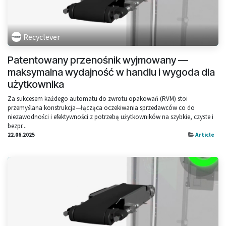
Recyclever
Patentowany przenośnik wyjmowany —
maksymalna wydajność w handlu i wygoda dla
użytkownika
Za sukcesem każdego automatu do zwrotu opakowań (RVM) stoi
przemyślana konstrukcja—łącząca oczekiwania sprzedawców co do
niezawodności i efektywności z potrzebą użytkowników na szybkie, czyste i
bezpr...
22.06.2025
Article