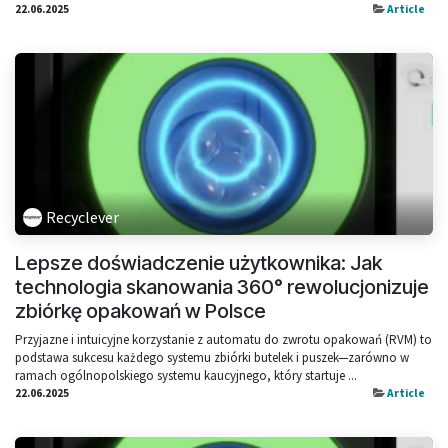
22.06.2025
Article
Recyclever
Lepsze doświadczenie użytkownika: Jak
technologia skanowania 360° rewolucjonizuje
zbiórkę opakowań w Polsce
Przyjazne i intuicyjne korzystanie z automatu do zwrotu opakowań (RVM) to
podstawa sukcesu każdego systemu zbiórki butelek i puszek—zarówno w
ramach ogólnopolskiego systemu kaucyjnego, który startuje ...
22.06.2025
Article