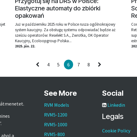
:
Przygotuj się na DRS w Polsce:
P
Elastyczne automaty do zbiórki
So
opakowań
R
bjet
Już w październiku 2025 roku w Polsce rusza ogólnokrajowy
Con
system kaucyjny. Za obsługę systemu odpowiadać będzie aż
Ret
sześciu operatorów: Reselekt S.A., Zwrotka, OK Operator
sup
Kaucyjny, Ecoloopgroup Polska...
est
2025. jún. 22.
2025
4
5
6
7
8
See More
Social
ó átmenetet.
RVM Models
Linkedin
RVM5-1200
Legals
hines
'.
RVM5-1000
Cookie Policy
RVM5-800
 ahol a