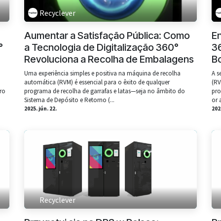
Recyclever
Aumentar a Satisfação Pública: Como
E
°
a Tecnologia de Digitalização 360°
3
Revoluciona a Recolha de Embalagens
Bo
a
Uma experiência simples e positiva na máquina de recolha
A s
automática (RVM) é essencial para o êxito de qualquer
(RV
ro
programa de recolha de garrafas e latas—seja no âmbito do
pro
Sistema de Depósito e Retorno (...
or a
2025. jún. 22.
2025
Recyclever