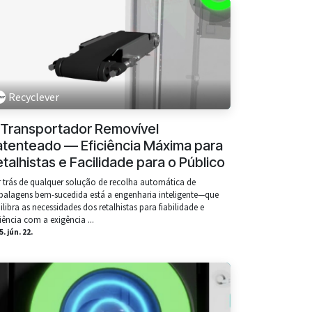
Recyclever
 Transportador Removível
atenteado — Eficiência Máxima para
talhistas e Facilidade para o Público
 trás de qualquer solução de recolha automática de
alagens bem-sucedida está a engenharia inteligente—que
ilibra as necessidades dos retalhistas para fiabilidade e
ciência com a exigência ...
. jún. 22.