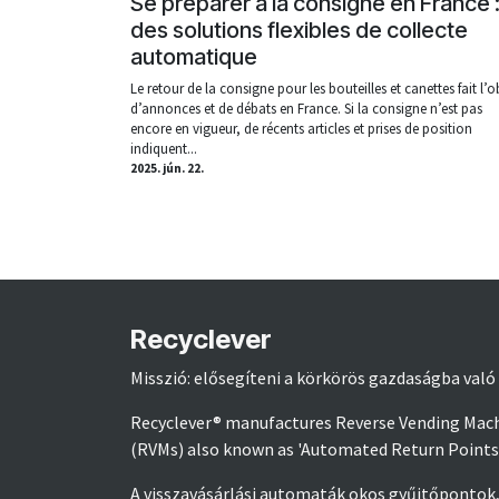
Se préparer à la consigne en France 
des solutions flexibles de collecte
automatique
Le retour de la consigne pour les bouteilles et canettes fait l’o
d’annonces et de débats en France. Si la consigne n’est pas
encore en vigueur, de récents articles et prises de position
indiquent...
2025. jún. 22.
Recyclever
Misszió: elősegíteni a körkörös gazdaságba val
Recyclever® manufactures Reverse Vending Mac
(RVMs) also known as 'Automated Return Points
A visszavásárlási automaták okos gyűjtőpontok,