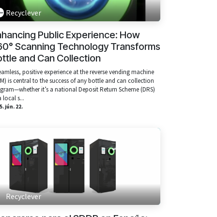
Recyclever
nhancing Public Experience: How
60° Scanning Technology Transforms
ttle and Can Collection
eamless, positive experience at the reverse vending machine
M) is central to the success of any bottle and can collection
gram—whether it’s a national Deposit Return Scheme (DRS)
 local s...
. jún. 22.
Recyclever