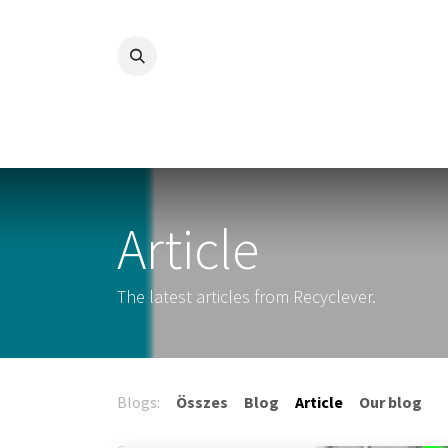
Kihagyás és továbblépés a tartalomhoz
Article
The latest articles from Recyclever.
Blogs:
Összes
Blog
Article
Our blog