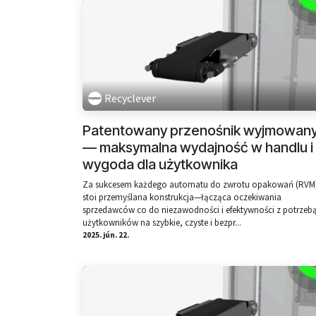
Recyclever
Patentowany przenośnik wyjmowan
— maksymalna wydajność w handlu i
wygoda dla użytkownika
Za sukcesem każdego automatu do zwrotu opakowań (RVM
stoi przemyślana konstrukcja—łącząca oczekiwania
sprzedawców co do niezawodności i efektywności z potrzeb
użytkowników na szybkie, czyste i bezpr...
2025. jún. 22.