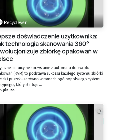
Recyclever
epsze doświadczenie użytkownika:
ak technologia skanowania 360°
ewolucjonizuje zbiórkę opakowań w
olsce
yjazne i intuicyjne korzystanie z automatu do zwrotu
kowań (RVM) to podstawa sukcesu każdego systemu zbiórki
elek i puszek—zarówno w ramach ogólnopolskiego systemu
cyjnego, który startuje ...
. jún. 22.