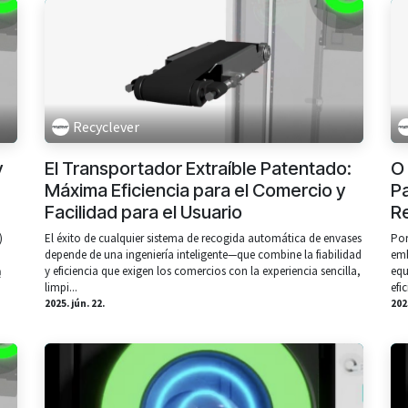
Recyclever
y
El Transportador Extraíble Patentado:
O
Máxima Eficiencia para el Comercio y
P
Facilidad para el Usuario
Re
)
El éxito de cualquier sistema de recogida automática de envases
Por
depende de una ingeniería inteligente—que combine la fiabilidad
emb
ą
y eficiencia que exigen los comercios con la experiencia sencilla,
equ
limpi...
efi
2025. jún. 22.
2025