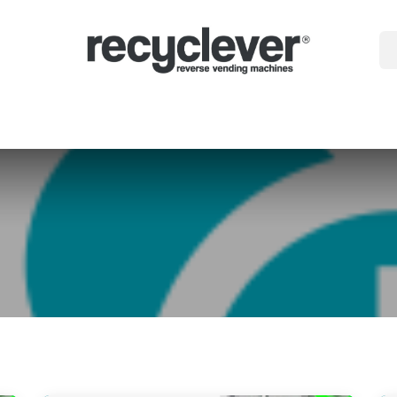
gépek
miért
Ágazatok
Partnerségek
Hírek
Portal