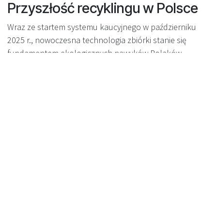
Przyszłość recyklingu w Polsce
Wraz ze startem systemu kaucyjnego w październiku
2025 r., nowoczesna technologia zbiórki stanie się
fundamentem ekologicznych nawyków Polaków.
Inwestycja w rozwiązania przyjazne użytkownikowi, takie
jak skanowanie 360°, to krok w kierunku czystszego i
bardziej zaangażowanego społeczeństwa.
Chcesz podnieść jakość zbiórki
opakowań?
Jeśli zależy Ci na zwiększeniu udziału klientów i
satysfakcji z korzystania z automatów, technologia 360°
Recyclever to sprawdzony wybór. Skontaktuj się z nami,
aby dowiedzieć się, jak wdrożyć nasze RVM-y w swoim
sklepie lub sieci i zmienić każde zwroty w pozytywne
doświadczenie.