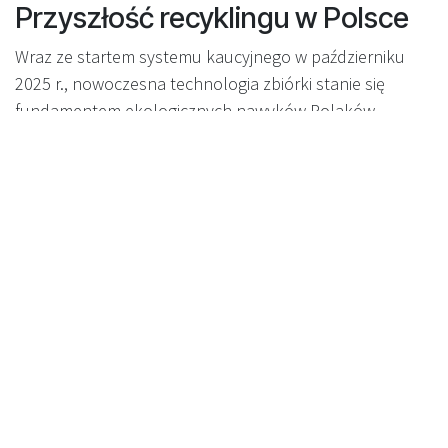
Przyszłość recyklingu w Polsce
Wraz ze startem systemu kaucyjnego w październiku
2025 r., nowoczesna technologia zbiórki stanie się
fundamentem ekologicznych nawyków Polaków.
Inwestycja w rozwiązania przyjazne użytkownikowi, takie
jak skanowanie 360°, to krok w kierunku czystszego i
bardziej zaangażowanego społeczeństwa.
Chcesz podnieść jakość zbiórki
opakowań?
Jeśli zależy Ci na zwiększeniu udziału klientów i
satysfakcji z korzystania z automatów, technologia 360°
Recyclever to sprawdzony wybór. Skontaktuj się z nami,
aby dowiedzieć się, jak wdrożyć nasze RVM-y w swoim
sklepie lub sieci i zmienić każde zwroty w pozytywne
doświadczenie.