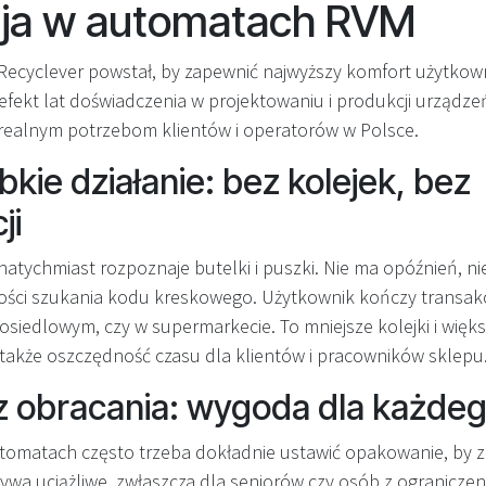
cja w automatach RVM
 Recyclever powstał, by zapewnić najwyższy komfort użytko
 efekt lat doświadczenia w projektowaniu i produkcji urządze
realnym potrzebom klientów i operatorów w Polsce.
kie działanie: bez kolejek, bez
ji
natychmiast rozpoznaje butelki i puszki. Nie ma opóźnień, n
ości szukania kodu kreskowego. Użytkownik kończy transakc
osiedlowym, czy w supermarkecie. To mniejsze kolejki i więk
także oszczędność czasu dla klientów i pracowników sklepu
z obracania: wygoda dla każde
tomatach często trzeba dokładnie ustawić opakowanie, by z
a uciążliwe, zwłaszcza dla seniorów czy osób z ograniczen