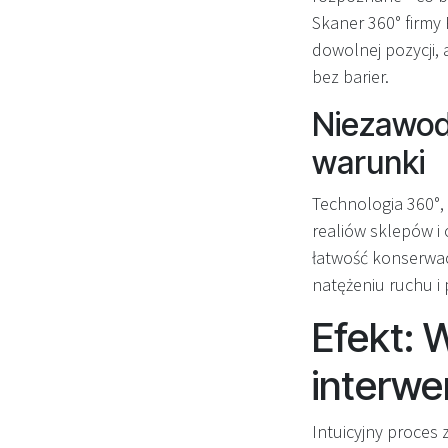
Skaner 360° firmy
dowolnej pozycji,
bez barier.
Niezawodn
warunki
Technologia 360°
realiów sklepów i
łatwość konserwac
natężeniu ruchu i
Efekt: 
interwe
Intuicyjny proces