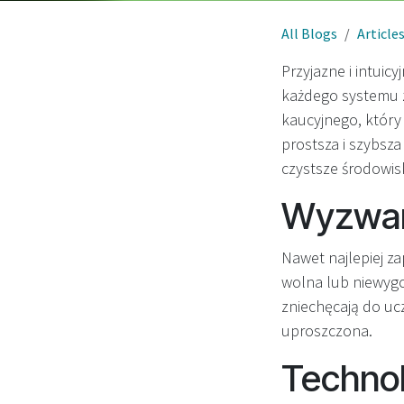
All Blogs
Article
Przyjazne i intui
każdego systemu 
kaucyjnego, który 
prostsza i szybs
czystsze środowisk
Wyzwani
Nawet najlepiej za
wolna lub niewygo
zniechęcają do uc
uproszczona.
Techno