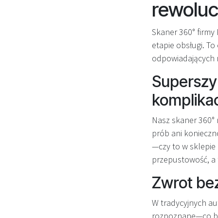
rewolu
Skaner 360° firmy
etapie obsługi. To
odpowiadających 
Superszyb
komplikac
Nasz skaner 360° 
prób ani konieczn
—czy to w sklepie 
przepustowość, a 
Zwrot be
W tradycyjnych au
rozpoznane—co byw