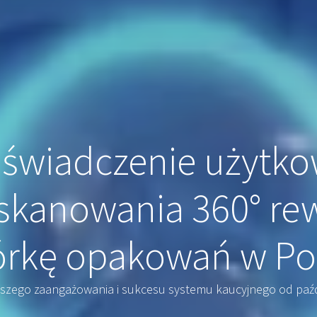
świadczenie użytko
skanowania 360° re
órkę opakowań w Po
kszego zaangażowania i sukcesu systemu kaucyjnego od paźd