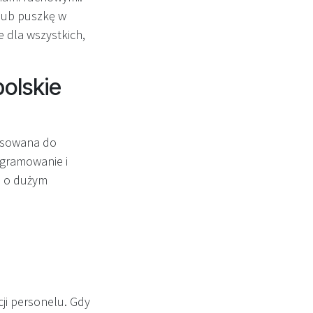
 lub puszkę w
 dla wszystkich,
olskie
tosowana do
ogramowanie i
h o dużym
cji personelu. Gdy