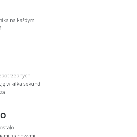
wnika na każdym
ń
iepotrzebnych
ję w kilka sekund
sza
.
go
ostało
iami ruchowymi.