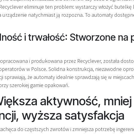
 Recyclever eliminuje ten problem: wystarczy włożyć butelkę
 a urządzenie natychmiast ją rozpozna. To automaty dostępne
ość i trwałość: Stworzone na p
, opracowana i produkowana przez Recyclever, została dos
 operatorów w Polsce. Solidna konstrukcja, niezawodne opr
ji sprawiają, że automaty idealnie sprawdzają się w miejscac
 przy szerokiej gamie opakowań.
Większa aktywność, mniej
ncji, wyższa satysfakcja
 zachęca do częstszych zwrotów i zmniejsza potrzebę ingeren