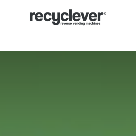
verse Vending Machines
Why
Applications
Partners
News
Por