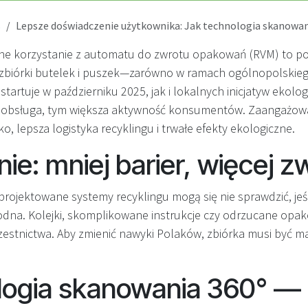
s
Lepsze doświadczenie użytkownika: Jak technologia skanowania 360° rewolucjonizuje z
cyjne korzystanie z automatu do zwrotu opakowań (RVM) to 
zbiórki butelek i puszek—zarówno w ramach ogólnopolskie
startuje w październiku 2025, jak i lokalnych inicjatyw ekolo
za obsługa, tym większa aktywność konsumentów. Zaangażow
o, lepsza logistyka recyklingu i trwałe efekty ekologiczne.
e: mniej barier, więcej 
projektowane systemy recyklingu mogą się nie sprawdzić, jeśl
dna. Kolejki, skomplikowane instrukcje czy odrzucane opa
zestnictwa. Aby zmienić nawyki Polaków, zbiórka musi być 
logia skanowania 360° —