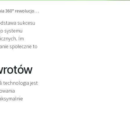
biórkę opakowań w Polsce
podstawa sukcesu
go systemu
gicznych. Im
anie społeczne to
zwrotów
i technologia jest
kowania
maksymalnie