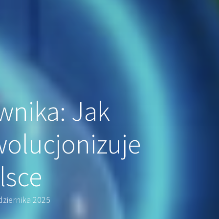
wnika: Jak
wolucjonizuje
lsce
ziernika 2025