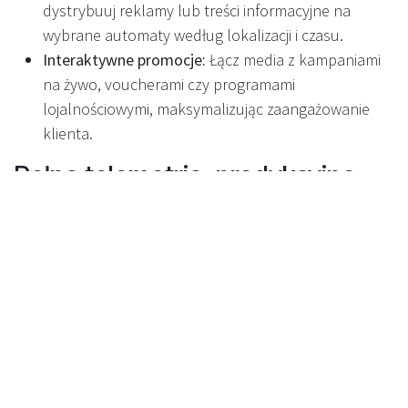
dystrybuuj reklamy lub treści informacyjne na
wybrane automaty według lokalizacji i czasu.
Interaktywne promocje:
Łącz media z kampaniami
na żywo, voucherami czy programami
lojalnościowymi, maksymalizując zaangażowanie
klienta.
Pełna telemetria, predykcyjne
utrzymanie i wsparcie 24/7
Monitorowanie sensorów i silników:
Każdy
komponent jest śledzony na żywo, co pozwala na
predykcyjne utrzymanie i minimalizuje przestoje.
Centrum Operacyjne 24/7:
Zespół Recyclever
monitoruje sieć nonstop, alarmując o anomaliach
lub potrzebie serwisu zanim wpłynie to na
funkcjonowanie.