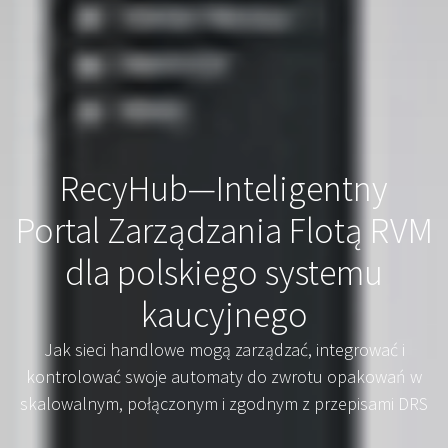
RecyHub—Inteligentny
Portal Zarządzania Flotą RVM
dla polskiego systemu
kaucyjnego
Jak sieci handlowe mogą zarządzać, integrować i
kontrolować swoje automaty do zwrotu opakowań w
skalowalnym, połączonym i zgodnym z przepisami DRS