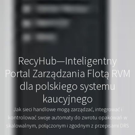
RecyHub—Inteligentny
Portal Zarządzania Flotą RVM
dla polskiego systemu
kaucyjnego
Jak sieci handlowe mogą zarządzać, integrować i
kontrolować swoje automaty do zwrotu opakowań w
skalowalnym, połączonym i zgodnym z przepisami DRS