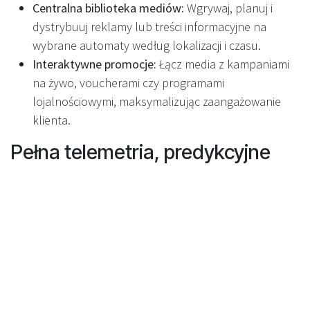
Centralna biblioteka mediów:
Wgrywaj, planuj i
dystrybuuj reklamy lub treści informacyjne na
wybrane automaty według lokalizacji i czasu.
Interaktywne promocje:
Łącz media z kampaniami
na żywo, voucherami czy programami
lojalnościowymi, maksymalizując zaangażowanie
klienta.
Pełna telemetria, predykcyjne
utrzymanie i wsparcie 24/7
Monitorowanie sensorów i silników:
Każdy
komponent jest śledzony na żywo, co pozwala na
predykcyjne utrzymanie i minimalizuje przestoje.
Centrum Operacyjne 24/7:
Zespół Recyclever
monitoruje sieć nonstop, alarmując o anomaliach
lub potrzebie serwisu zanim wpłynie to na