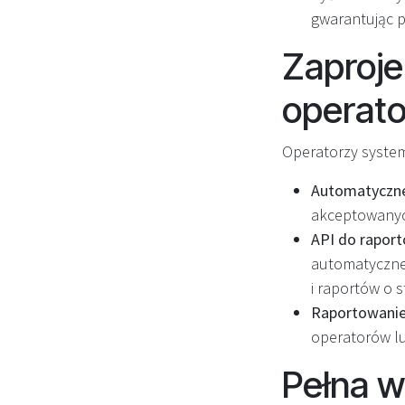
gwarantując pe
Zaproj
operat
Operatorzy system
Automatyczne 
akceptowanych
API do raport
automatyczne 
i raportów o 
Raportowanie 
operatorów lu
Pełna w