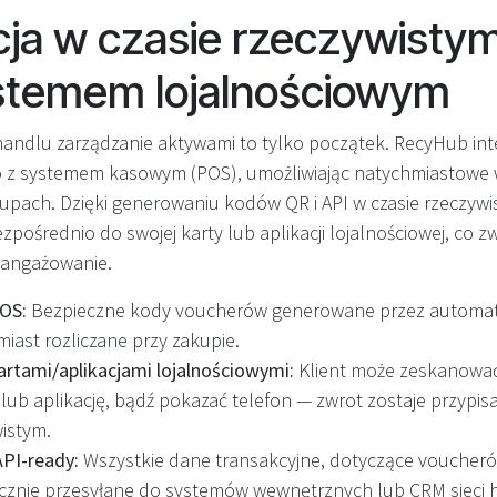
cja w czasie rzeczywisty
stemem lojalnościowym
ndlu zarządzanie aktywami to tylko początek. RecyHub int
 z systemem kasowym (POS), umożliwiając natychmiastowe 
pach. Dzięki generowaniu kodów QR i API w czasie rzeczywi
zpośrednio do swojej karty lub aplikacji lojalnościowej, co z
aangażowanie.
POS:
Bezpieczne kody voucherów generowane przez automat
miast rozliczane przy zakupie.
kartami/aplikacjami lojalnościowymi:
Klient może zeskanować
 lub aplikację, bądź pokazać telefon — zwrot zostaje przypi
wistym.
API-ready:
Wszystkie dane transakcyjne, dotyczące voucheró
cznie przesyłane do systemów wewnętrznych lub CRM sieci 