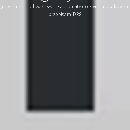
tegrować i kontrolować swoje automaty do zwrotu opakowań
przepisami DRS