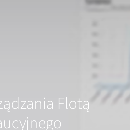
ządzania Flotą
aucyjnego