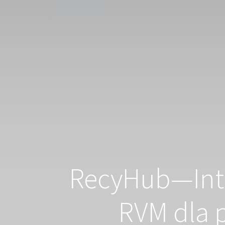
RecyHub—Intel
RVM dla 