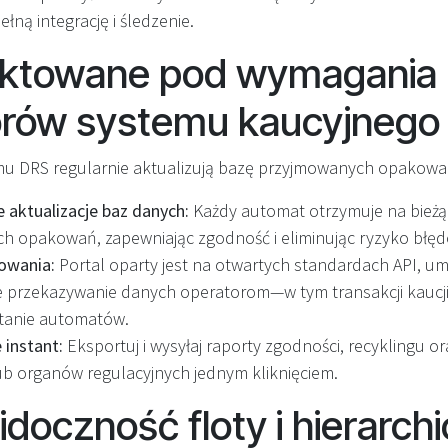
łną integrację i śledzenie.
ektowane pod wymagania
orów systemu kaucyjnego
u DRS regularnie aktualizują bazę przyjmowanych opakowań
aktualizacje baz danych:
Każdy automat otrzymuje na bieżąc
 opakowań, zapewniając zgodność i eliminując ryzyko błęd
owania:
Portal oparty jest na otwartych standardach API, um
przekazywanie danych operatorom—w tym transakcji kaucji, 
stanie automatów.
instant:
Eksportuj i wysyłaj raporty zgodności, recyklingu o
b organów regulacyjnych jednym kliknięciem.
idoczność floty i hierarch