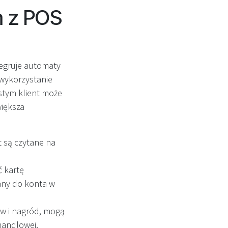
m z POS
egruje automaty
wykorzystanie
stym klient może
większa
 są czytane na
 kartę
sany do konta w
w i nagród, mogą
handlowej,