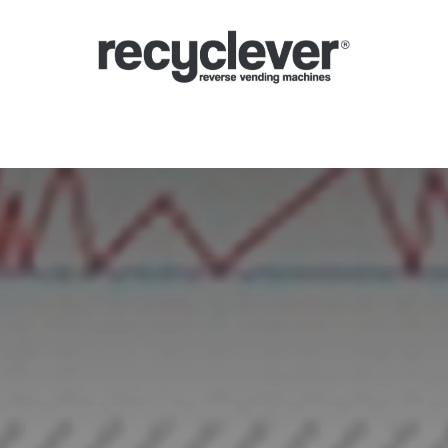
verse Vending Machines
Why
Applications
Partners
News
Por