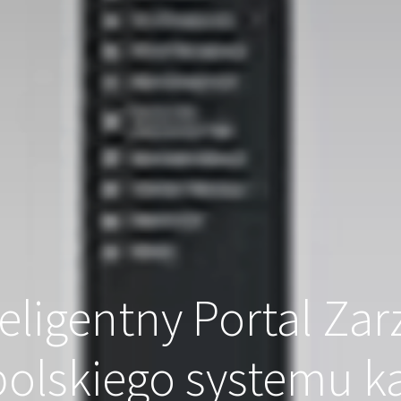
igentny Portal Zar
polskiego systemu k