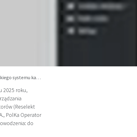
systemu kaucyjnego
u 2025 roku,
arządzania
atorów (Reselekt
A., PolKa Operator
dowodzenia: do