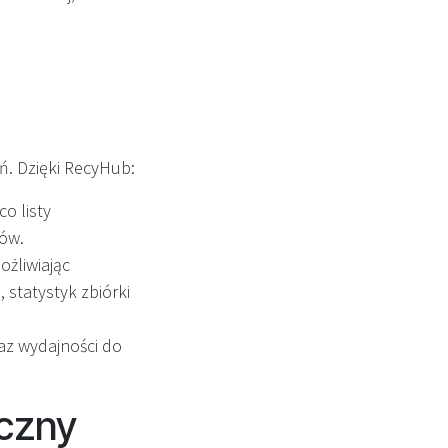
. Dzięki RecyHub:
o listy
ów.
ożliwiając
statystyk zbiórki
raz wydajności do
iczny