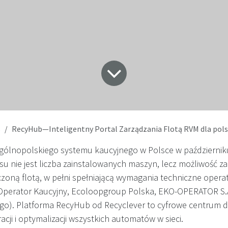
s
RecyHub—Inteligentny Portal Zarządzania Flotą RVM dla polskiego 
gólnopolskiego systemu kaucyjnego w Polsce w październik
u nie jest liczba zainstalowanych maszyn, lecz możliwość z
ączoną flotą, w pełni spełniającą wymagania techniczne oper
 Operator Kaucyjny, Ecoloopgroup Polska, EKO-OPERATOR S.
go). Platforma RecyHub od Recyclever to cyfrowe centrum 
racji i optymalizacji wszystkich automatów w sieci.