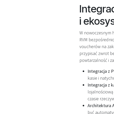
Integra
i ekosy
W nowoczesnym ha
RVM bezpośrednio
voucherów na zaku
przypisać zwrot be
powtarzalność i z
Integracja z 
kasie i natych
Integracja z 
lojalnościową
czasie rzeczy
Architektura 
być automaty