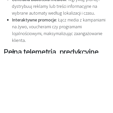
dystrybuuj reklamy lub treści informacyjne na
wybrane automaty według lokalizacji i czasu.
Interaktywne promocje:
Łącz media z kampaniami
na żywo, voucherami czy programami
lojalnościowymi, maksymalizując zaangażowanie
klienta.
Pełna telemetria, predykcyjne
utrzymanie i wsparcie 24/7
Monitorowanie sensorów i silników:
Każdy
komponent jest śledzony na żywo, co pozwala na
predykcyjne utrzymanie i minimalizuje przestoje.
Centrum Operacyjne 24/7:
Zespół Recyclever
monitoruje sieć nonstop, alarmując o anomaliach
lub potrzebie serwisu zanim wpłynie to na
funkcjonowanie.