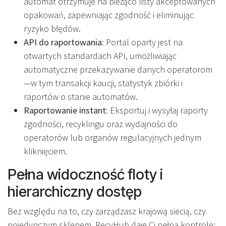
automat otrzymuje na bieżąco listy akceptowanych
opakowań, zapewniając zgodność i eliminując
ryzyko błędów.
API do raportowania:
Portal oparty jest na
otwartych standardach API, umożliwiając
automatyczne przekazywanie danych operatorom
—w tym transakcji kaucji, statystyk zbiórki i
raportów o stanie automatów.
Raportowanie instant:
Eksportuj i wysyłaj raporty
zgodności, recyklingu oraz wydajności do
operatorów lub organów regulacyjnych jednym
kliknięciem.
Pełna widoczność floty i
hierarchiczny dostęp
Bez względu na to, czy zarządzasz krajową siecią, czy
pojedynczym sklepem, RecyHub daje Ci pełną kontrolę: