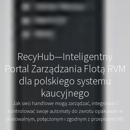
RecyHub—Inteligentny
Portal Zarządzania Flotą RVM
dla polskiego systemu
kaucyjnego
Jak sieci handlowe mogą zarządzać, integrować i
kontrolować swoje automaty do zwrotu opakowań w
skalowalnym, połączonym i zgodnym z przepisami DRS