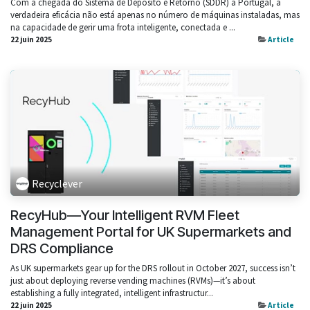
Com a chegada do Sistema de Depósito e Retorno (SDDR) a Portugal, a
verdadeira eficácia não está apenas no número de máquinas instaladas, mas
na capacidade de gerir uma frota inteligente, conectada e ...
22 juin 2025
Article
Recyclever
RecyHub—Your Intelligent RVM Fleet
Management Portal for UK Supermarkets and
DRS Compliance
As UK supermarkets gear up for the DRS rollout in October 2027, success isn’t
just about deploying reverse vending machines (RVMs)—it’s about
establishing a fully integrated, intelligent infrastructur...
22 juin 2025
Article