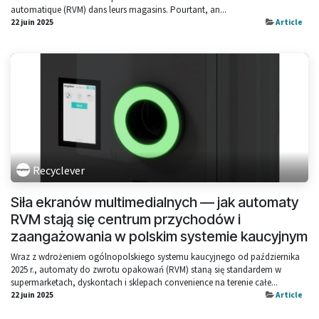
automatique (RVM) dans leurs magasins. Pourtant, an...
22 juin 2025
Article
Recyclever
Siła ekranów multimedialnych — jak automaty
RVM stają się centrum przychodów i
zaangażowania w polskim systemie kaucyjnym
Wraz z wdrożeniem ogólnopolskiego systemu kaucyjnego od października
2025 r., automaty do zwrotu opakowań (RVM) staną się standardem w
supermarketach, dyskontach i sklepach convenience na terenie całe...
22 juin 2025
Article