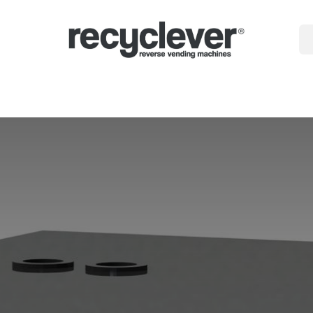
gépek
miért
Ágazatok
Partnerségek
Hírek
Portal