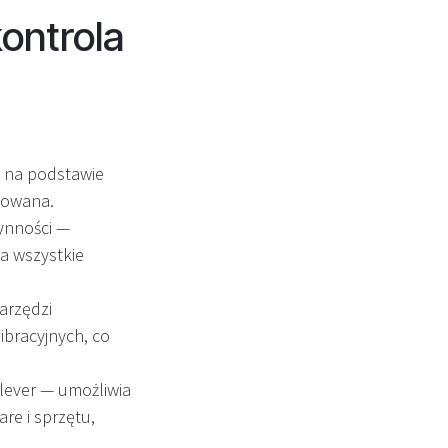
ontrola
 na podstawie
ytowana.
ynności —
a wszystkie
arzędzi
ibracyjnych, co
ever — umożliwia
re i sprzętu,