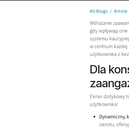
All Blogs
Article
Wdrażanie zaawan
gdy wpływają one 
systemu kaucyjneg
w centrum każdej
użytkownika z be
Dla kon
zaangaż
Ekran dotykowy to
użytkownika:
Dynamiczny, k
zwrotu, oferu