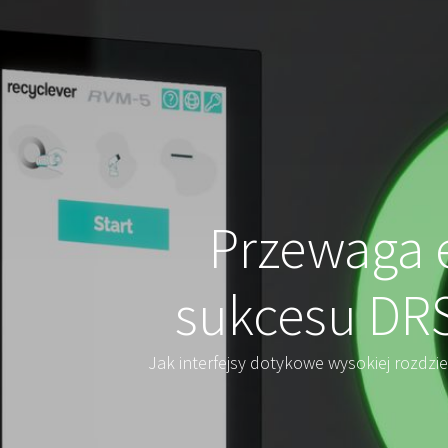
Przewaga 
sukcesu DRS
Jak interfejsy dotykowe wysokiej rozdzi