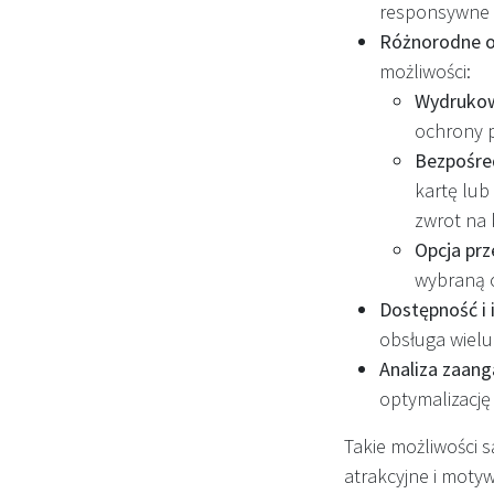
responsywne k
Różnorodne o
możliwości:
Wydrukow
ochrony p
Bezpośre
kartę lub
zwrot na 
Opcja prz
wybraną o
Dostępność i 
obsługa wielu
Analiza zaan
optymalizację
Takie możliwości s
atrakcyjne i moty