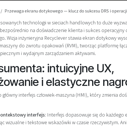
Przewaga ekranu dotykowego — klucz do sukcesu DRS i operacji ha
sowanych technologii w sieciach handlowych to duże wyzwa
bezpośrednio na doświadczenie klienta i sukces operacyjny
o. Wizja inżynieryjna Recyclever stawia ekran dotykowy wysok
 maszyny do zwrotu opakowań (RVM), tworząc platformę łąc
zpiecznym i wydajnym zarządzaniem aktywami.
sumenta: intuicyjne UX,
owanie i elastyczne nag
 główny interfejs człowiek-maszyna (HMI), który zmienia do
ontekstowy interfejs:
Interfejs dopasowuje się do każdego 
jąc wizualne i tekstowe wskazówki w czasie rzeczywistym. Ani