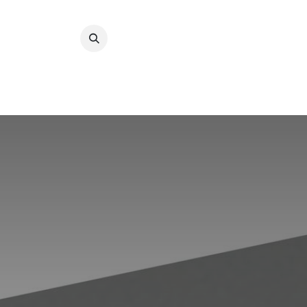
Kihagyás és továbblépés a tartalomhoz