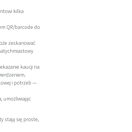
towi kilka
dem QR/barcode do
oże zeskanować
 natychmiastowy
ekazanie kaucji na
wierdzeniem.
kowej i potrzeb —
, umożliwiając
 stają się proste,