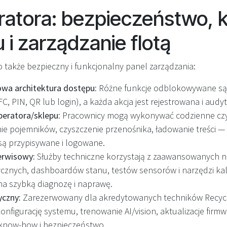
ratora: bezpieczeństwo, k
 i zarządzanie flotą
 także bezpieczny i funkcjonalny panel zarządzania:
wa architektura dostępu:
Różne funkcje odblokowywane są
C, PIN, QR lub login), a każda akcja jest rejestrowana i aud
eratora/sklepu:
Pracownicy mogą wykonywać codzienne cz
ie pojemników, czyszczenie przenośnika, ładowanie treści — 
są przypisywane i logowane.
erwisowy:
Służby techniczne korzystają z zaawansowanych n
cznych, dashboardów stanu, testów sensorów i narzędzi kal
a szybką diagnozę i naprawę.
yczny:
Zarezerwowany dla akredytowanych techników Recycl
onfigurację systemu, trenowanie AI/vision, aktualizacje firmwa
 know-how i bezpieczeństwo.