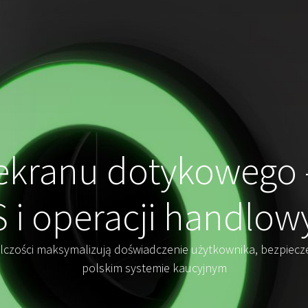
ekranu dotykowego 
 i operacji handlow
elczości maksymalizują doświadczenie użytkownika, bezpiecz
polskim systemie kaucyjnym