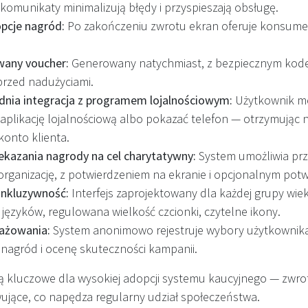
omunikaty minimalizują błędy i przyspieszają obsługę.
pcje nagród:
Po zakończeniu zwrotu ekran oferuje konsumen
any voucher:
Generowany natychmiast, z bezpiecznym ko
rzed nadużyciami.
dnia integracja z programem lojalnościowym:
Użytkownik m
 aplikację lojalnościową albo pokazać telefon — otrzymując
konto klienta.
ekazania nagrody na cel charytatywny:
System umożliwia prz
rganizację, z potwierdzeniem na ekranie i opcjonalnym pot
inkluzywność:
Interfejs zaprojektowany dla każdej grupy wie
 języków, regulowana wielkość czcionki, czytelne ikony.
gażowania:
System anonimowo rejestruje wybory użytkownika
 nagród i ocenę skuteczności kampanii.
ą kluczowe dla wysokiej adopcji systemu kaucyjnego — zwroty
wujące, co napędza regularny udział społeczeństwa.