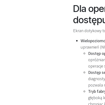
Dla ope
dostępu
Ekran dotykowy to
Wielopoziomo
uprawnień (NF
Dostęp op
opróżnian
operacje 
Dostęp s
diagnosty
pozwala n
Tryb fabr
głęboką k
chroniąc