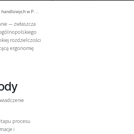
ndlowych w Polsce
nie — zwłaszcza
 ogólnopolskiego
iej rozdzielczości
zącą ergonomię
rody
świadczenie
etapu procesu
macje i