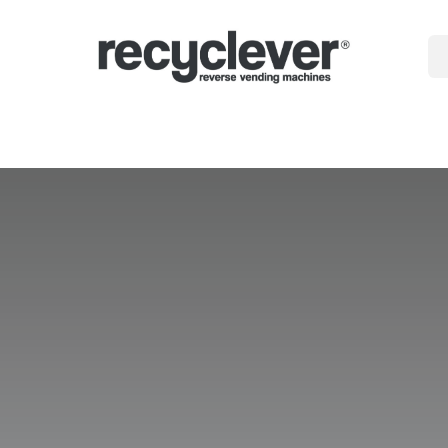
gépek
miért
Ágazatok
Partnerségek
Hírek
Portal