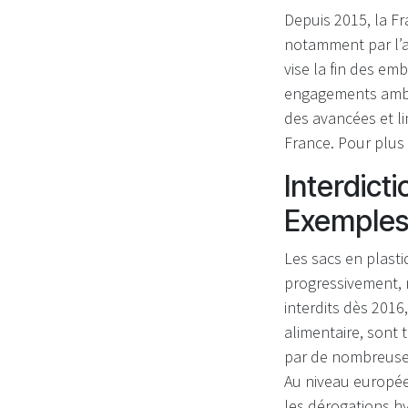
Depuis 2015, la Fr
notamment par l’ad
vise la fin des em
engagements ambit
des avancées et li
France. Pour plus 
Interdict
Exemples
Les sacs en plasti
progressivement, 
interdits dès 2016
alimentaire, sont 
par de nombreuses 
Au niveau europée
les dérogations hy