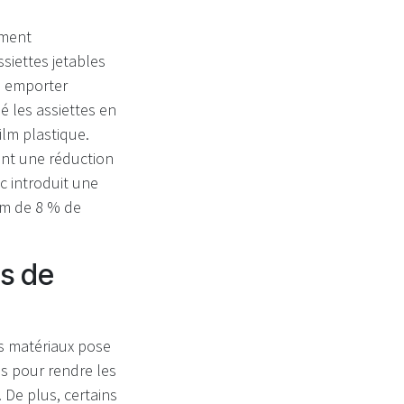
ement
ssiettes jetables
à emporter
é les assiettes en
ilm plastique.
nt une réduction
c introduit une
um de 8 % de
es de
es matériaux pose
és pour rendre les
 De plus, certains