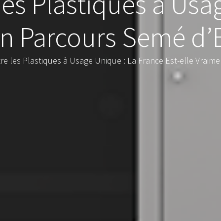
des Plastiques à Usa
 Un Parcours Semé d
re les Plastiques à Usage Unique : La France Est-elle Vraim