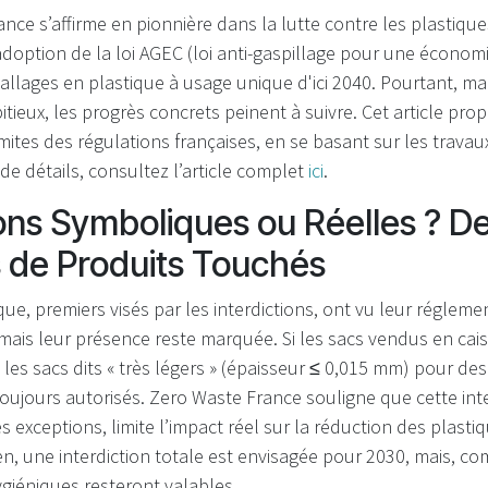
ance s’affirme en pionnière dans la lutte contre les plastiqu
option de la loi AGEC (loi anti-gaspillage pour une économie
ballages en plastique à usage unique d'ici 2040. Pourtant, ma
ieux, les progrès concrets peinent à suivre. Cet article pro
mites des régulations françaises, en se basant sur les trava
de détails, consultez l’article complet
ici
.
ions Symboliques ou Réelles ? D
 de Produits Touchés
que, premiers visés par les interdictions, ont vu leur réglem
mais leur présence reste marquée. Si les sacs vendus en cais
, les sacs dits « très légers » (épaisseur ≤ 0,015 mm) pour de
toujours autorisés. Zero Waste France souligne que cette inte
exceptions, limite l’impact réel sur la réduction des plastiq
n, une interdiction totale est envisagée pour 2030, mais, c
giéniques resteront valables.