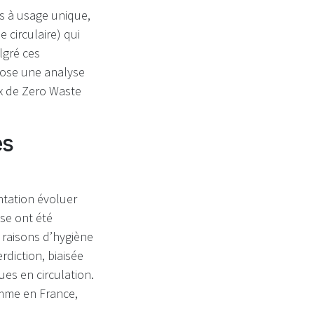
es à usage unique,
 circulaire) qui
lgré ces
pose une analyse
ux de Zero Waste
es
entation évoluer
se ont été
s raisons d’hygiène
rdiction, biaisée
ues en circulation.
omme en France,