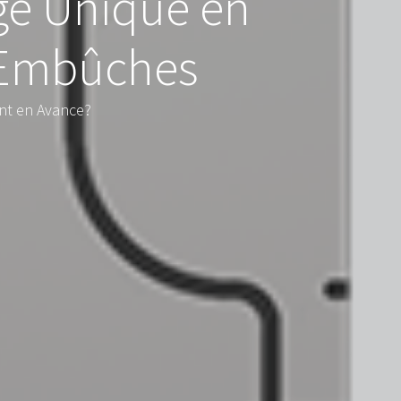
ge Unique en
’Embûches
ent en Avance?