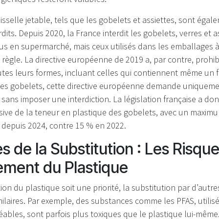
isselle jetable, tels que les gobelets et assiettes, sont égal
dits. Depuis 2020, la France interdit les gobelets, verres et a
us en supermarché, mais ceux utilisés dans les emballages 
règle. La directive européenne de 2019 a, par contre, prohib
tes leurs formes, incluant celles qui contiennent même un f
es gobelets, cette directive européenne demande uniqueme
ns imposer une interdiction. La législation française a don
sive de la teneur en plastique des gobelets, avec un maxim
é depuis 2024, contre 15 % en 2022.
es de la Substitution : Les Risqu
ment du Plastique
ion du plastique soit une priorité, la substitution par d’autr
ilaires. Par exemple, des substances comme les PFAS, utilis
bles, sont parfois plus toxiques que le plastique lui-même.