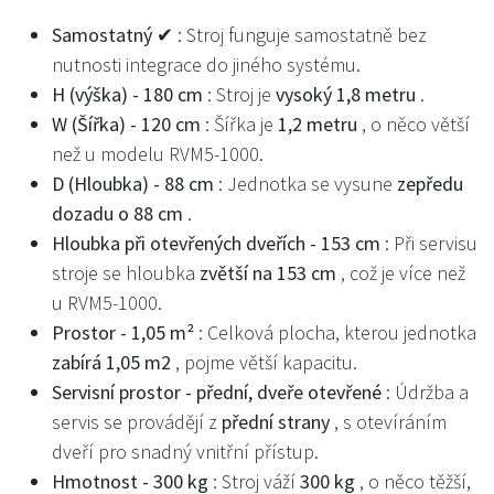
Samostatný ✔
: Stroj funguje samostatně bez
nutnosti integrace do jiného systému.
H (výška) - 180 cm
: Stroj je
vysoký 1,8 metru
.
W (Šířka) - 120 cm
: Šířka je
1,2 metru
, o něco větší
než u modelu RVM5-1000.
D (Hloubka) - 88 cm
: Jednotka se vysune
zepředu
dozadu o 88 cm
.
Hloubka při otevřených dveřích - 153 cm
: Při servisu
stroje se hloubka
zvětší na 153 cm
, což je více než
u RVM5-1000.
Prostor - 1,05 m²
: Celková plocha, kterou jednotka
zabírá 1,05 m2
, pojme větší kapacitu.
Servisní prostor - přední, dveře otevřené
: Údržba a
servis se provádějí z
přední strany
, s otevíráním
dveří pro snadný vnitřní přístup.
Hmotnost - 300 kg
: Stroj váží
300 kg
, o něco těžší,