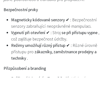
Bezpečnostní prvky
Magneticky kódované senzory ✔
: Bezpečnostní
senzory zabraňující neoprávněné manipulaci.
Vypnutí při otevření ✔
: Stroj
se při přístupu vypne
,
což zajišťuje bezpečnost údržby.
Režimy umožňují různý přístup ✔
: Různé úrovně
přístupu pro
zákazníky, zaměstnance prodejny a
techniky
.
Přizpůsobení a branding
Práškové lakování – Tmavě šedá
: Výchozí
standardní barva
.
Práškové lakování - 100 možností + libovolný RAL
:
K dispozici jsou vlastní
barevné varianty
.
Branding, Vinyl Wrap - Volitelné
:
Vlastní vinyl