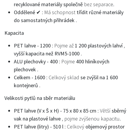
recyklované materiály společně
bez separace.
Oddělené ✔
: Má schopnost
třídit různé materiály
do samostatných přihrádek
.
Kapacita
PET lahve - 1200
: Pojme až
1 200 plastových lahví
,
vyšší kapacita než RVM5-1000
.
ALU plechovky - 400
: Pojme
400 hliníkových
plechovek
.
Celkem - 1600
: Celkový sklad
se zvýšil na 1 600
kontejnerů
.
Velikosti pytlů na sběr materiálu
PET lahve (V x Š x H) - 75 x 80 x 85 cm
: Větší
sběrný
vak na plastové lahve
, pojme zvýšenou kapacitu.
PET lahve (litry) - 510 l
: Celkový
objemový prostor