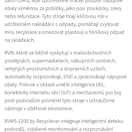
záloh (DRS), kde spotřebitelé vracejí použité nápojové
obaly výměnou za pobídky, jako jsou poukázky, slevy
nebo refundace. Tyto stroje hrají klíčovou roli v
udržitelném nakládání s odpady, pomáhají zvyšovat
míru recyklace a omezovat plastový a hliníkový odpad
na skládkách.
RVM, které se běžně vyskytují v maloobchodních
prodejnách, supermarketech, nákupních centrech,
veřejných prostranstvích a dopravních uzlech,
automaticky rozpoznávají, třídí a zpracovávají nápojové
obaly. Pokrok v oblasti umělé inteligence (AI),
konektivity internetu věcí (IoT) a mechanismů pro boj
proti podvodům proměnil tyto stroje v ultraúčinné
nástroje v oběhové ekonomice.
RVM5-1200 by Recyclever integruje inteligentní detekci
podvodů, vzdálené monitorování a rozpoznávání