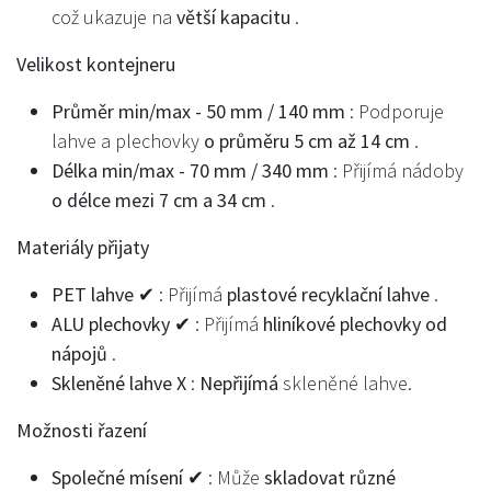
což ukazuje na
větší kapacitu
.
Velikost kontejneru
Průměr min/max - 50 mm / 140 mm
: Podporuje
lahve a plechovky
o průměru 5 cm až 14 cm
.
Délka min/max - 70 mm / 340 mm
: Přijímá nádoby
o délce mezi 7 cm a 34 cm
.
Materiály přijaty
PET lahve ✔
: Přijímá
plastové recyklační lahve
.
ALU plechovky ✔
: Přijímá
hliníkové plechovky od
nápojů
.
Skleněné lahve X
:
Nepřijímá
skleněné lahve.
Možnosti řazení
Společné mísení ✔
: Může
skladovat různé