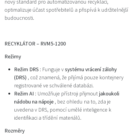
nový standard pro automatizovanou recyklaci,
optimalizuje účast spotřebitelů a přispívá k udržitelnější
budoucnosti.
RECYKLÁTOR – RVM5-1200
Režimy
Režim DRS
: Funguje v
systému vrácení zálohy
(DRS)
, což znamená, že přijímá pouze kontejnery
registrované ve schválené databázi.
Režim AI
: Umožňuje přístroji přijmout
jakoukoli
nádobu na nápoje
, bez ohledu na to, zda je
uvedena v DRS, pomocí umělé inteligence k
identifikaci a třídění materiálů.
Rozměry