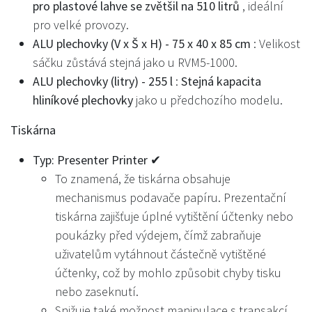
pro plastové lahve se zvětšil na 510 litrů
, ideální
pro velké provozy.
ALU plechovky (V x Š x H) - 75 x 40 x 85 cm
: Velikost
sáčku zůstává stejná jako u RVM5-1000.
ALU plechovky (litry) - 255 l
:
Stejná kapacita
hliníkové plechovky
jako u předchozího modelu.
Tiskárna
Typ: Presenter Printer ✔
To znamená, že tiskárna obsahuje
mechanismus podavače papíru. Prezentační
tiskárna zajišťuje úplné vytištění účtenky nebo
poukázky před výdejem, čímž zabraňuje
uživatelům vytáhnout částečně vytištěné
účtenky, což by mohlo způsobit chyby tisku
nebo zaseknutí.
Snižuje také možnost manipulace s transakcí