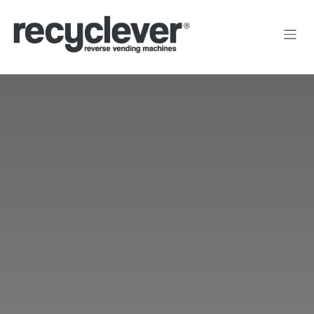
Kihagyás és továbblépés a tartalomhoz