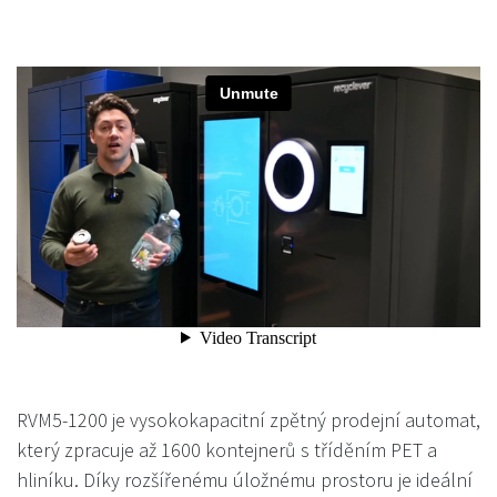
RVM5-1200 je vysokokapacitní zpětný prodejní automat,
který zpracuje až 1600 kontejnerů s tříděním PET a
hliníku. Díky rozšířenému úložnému prostoru je ideální