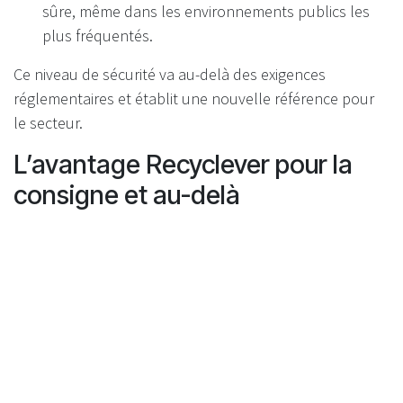
sûre, même dans les environnements publics les
plus fréquentés.
Ce niveau de sécurité va au-delà des exigences
réglementaires et établit une nouvelle référence pour
le secteur.
L’avantage Recyclever pour la
consigne et au-delà
À l’heure où la consigne se prépare en France, choisir
une technologie qui garantit efficacité, sécurité et
impact environnemental réel est indispensable. Grâce à
une séparation systématique et à une conception axée
sur la sécurité, Recyclever offre :
Des coûts réduits et moins d’interventions
techniques