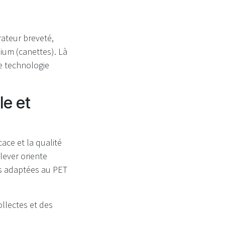
ateur breveté,
nium (canettes). Là
e technologie
le et
ace et la qualité
lever oriente
s adaptées au PET
llectes et des