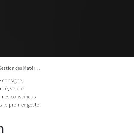
ans la Consigne en France
e consigne,
ité, valeur
ommes convaincus
s le premier geste
n