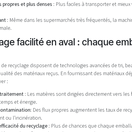
s propres et plus denses :
Plus faciles à transporter et mieux 
nt :
Même dans les supermarchés très fréquentés, la machi
imale.
age facilité en aval : chaque em
res de recyclage disposent de technologies avancées de tri, 
alité des matériaux reçus. En fournissant des matériaux déj
er :
 traitement :
Les matières sont dirigées directement vers les f
emps et énergie.
contamination:
Des flux propres augmentent les taux de recyc
t ou l’incinération.
fficacité du recyclage :
Plus de chances que chaque emballag