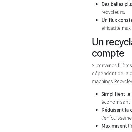
Des balles plu
recycleurs.
Un flux consta
efficacité max
Un recycl
compte
Si certaines filiè
dépendent de la qu
machines Recyclev
Simplifient le
économisant t
Réduisent la 
l’enfouissemen
Maximisent l’e