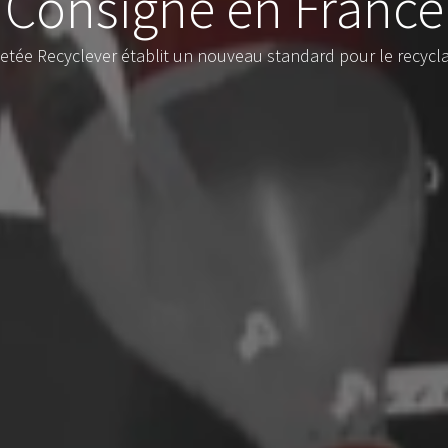
Consigne en France
tée Recyclever établit un nouveau standard pour le recyclage