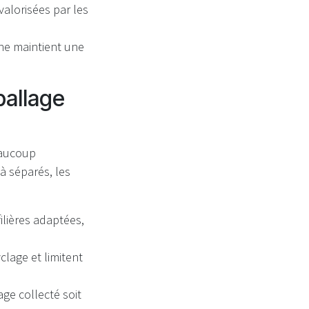
valorisées par les
ne maintient une
ballage
beaucoup
à séparés, les
ilières adaptées,
lage et limitent
e collecté soit