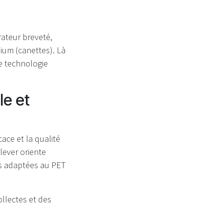
ateur breveté,
nium (canettes). Là
e technologie
le et
ace et la qualité
lever oriente
s adaptées au PET
llectes et des