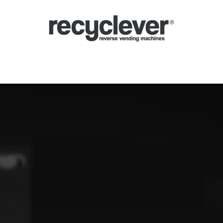
Mașinile Noastre
De ce
Sectoare
Parteneriate
Știri
Portal