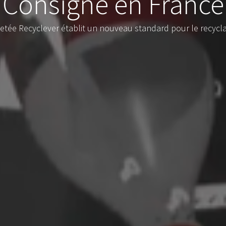
Consigne en France
tée Recyclever établit un nouveau standard pour le recyclage