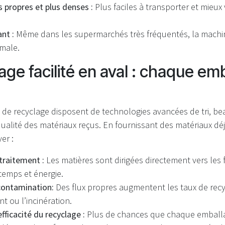
s propres et plus denses :
Plus faciles à transporter et mieux 
nt :
Même dans les supermarchés très fréquentés, la machi
imale.
age facilité en aval : chaque em
res de recyclage disposent de technologies avancées de tri, 
alité des matériaux reçus. En fournissant des matériaux déj
er :
 traitement :
Les matières sont dirigées directement vers les f
emps et énergie.
contamination:
Des flux propres augmentent les taux de recyc
t ou l’incinération.
fficacité du recyclage :
Plus de chances que chaque emballag