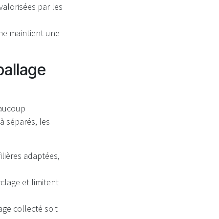
valorisées par les
ne maintient une
ballage
beaucoup
à séparés, les
ilières adaptées,
lage et limitent
e collecté soit