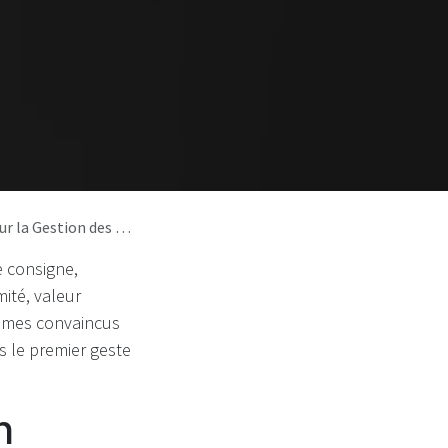
dans la Consigne en France
e consigne,
ité, valeur
ommes convaincus
s le premier geste
n