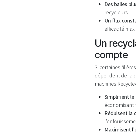
Des balles plu
recycleurs.
Un flux consta
efficacité max
Un recycl
compte
Si certaines filiè
dépendent de la qu
machines Recyclev
Simplifient le
économisant t
Réduisent la 
l’enfouissemen
Maximisent l’e