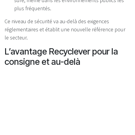
sûre, même dans les environnements publics les
plus fréquentés.
Ce niveau de sécurité va au-delà des exigences
réglementaires et établit une nouvelle référence pour
le secteur.
L’avantage Recyclever pour la
consigne et au-delà
À l’heure où la consigne se prépare en France, choisir
une technologie qui garantit efficacité, sécurité et
impact environnemental réel est indispensable. Grâce à
une séparation systématique et à une conception axée
sur la sécurité, Recyclever offre :
Des coûts réduits et moins d’interventions
techniques