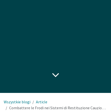
Wszystkie blogi
Article
Combattere le Frodi nei Sistemi di Restituzione Cauzionale: Il Ruolo della Tecnologia Avanzata nelle Reverse Vending Machines