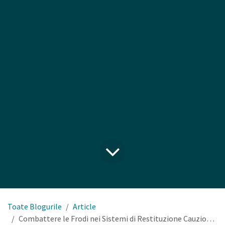
Toate Blogurile
Article
Combattere le Frodi nei Sistemi di Restituzione Cauzionale: Il Ruolo della Tecnologia Avanzata nelle Reverse Vending Machines